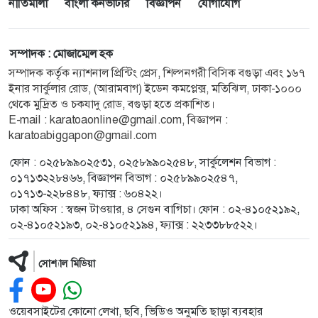
নীতিমালা
বাংলা কনভার্টার
বিজ্ঞাপন
যোগাযোগ
সম্পাদক : মোজাম্মেল হক
সম্পাদক কর্তৃক ন্যাশনাল প্রিন্টিং প্রেস, শিল্পনগরী বিসিক বগুড়া এবং ১৬৭
ইনার সার্কুলার রোড, (আরামবাগ) ইডেন কমপ্লেক্স, মতিঝিল, ঢাকা-১০০০
থেকে মুদ্রিত ও চকযাদু রোড, বগুড়া হতে প্রকাশিত।
E-mail :
karatoaonline@gmail.com
, বিজ্ঞাপন :
karatoabiggapon@gmail.com
ফোন : ০২৫৮৯৯০২৫৩১, ০২৫৮৯৯০২৫৪৮, সার্কুলেশন বিভাগ :
০১৭১৩২২৮৪৬৬, বিজ্ঞাপন বিভাগ : ০২৫৮৯৯০২৫৪৭,
০১৭১৩-২২৮৪৪৮, ফ্যাক্স : ৬০৪২২।
ঢাকা অফিস : স্বজন টাওয়ার, ৪ সেগুন বাগিচা। ফোন : ০২-৪১০৫২১৯২,
০২-৪১০৫২১৯৩, ০২-৪১০৫২১৯৪, ফ্যাক্স : ২২৩৩৮৮৫২২।
সোশ্যাল মিডিয়া
ওয়েবসাইটের কোনো লেখা, ছবি, ভিডিও অনুমতি ছাড়া ব্যবহার