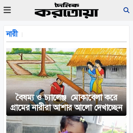
নারী
বৈষম্য ও চ্যালেঞ্জ মোকাবেলা করে
গ্রামের নারীরা আশার আলো দেখাচ্ছেন