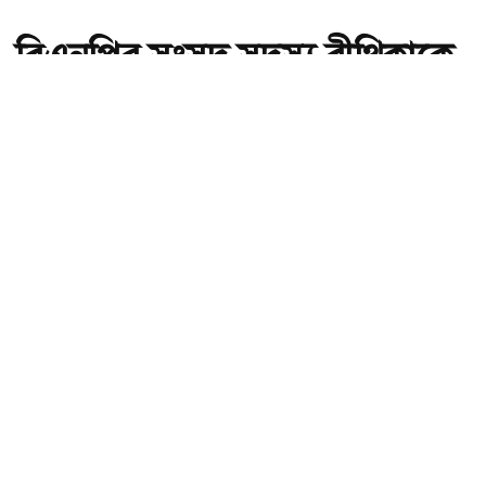
বিএনপির সংসদ সদস্য বীথিকাকে
আইনি নোটিশ দিলেন আসিফ
মাহমুদ
অ-
অ+