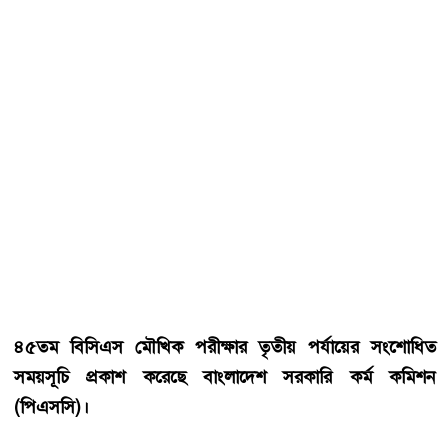
৪৫তম বিসিএস মৌখিক পরীক্ষার তৃতীয় পর্যায়ের সংশোধিত
সময়সূচি প্রকাশ করেছে বাংলাদেশ সরকারি কর্ম কমিশন
(পিএসসি)।
রোববার (৭ সেপ্টেম্বর) গত ২৮ আগস্ট প্রকাশিত বিজ্ঞপ্তিটি বাতিল