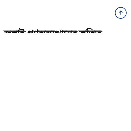
জুলাই গণঅভ্যুত্থানের কৃতিত্ব
জনগণের, কারও একার নয়:
তথ্যমন্ত্রী
অ-
অ+