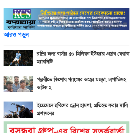
বোর্ডে জমা দিতে হবে।
আরও পড়ুন
রদ্রির জন্য বার্সার ৫০ মিলিয়ন ইউরোর প্রস্তাব ফেরাল
ম্যানসিটি
পল্লবীতে কিশোর গ্যাংয়ের অস্ত্রের মহড়া, চাপাতিসহ
আটক ২
ইয়েমেনে হুথিদের ড্রোন হামলা, প্রতিহত করার দাবি
প্রশাসনের