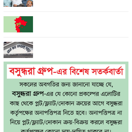
দাবি নিয়ে এসেছি’
বগুড়ার ধুনটে ভ্রাম্যমাণ আদালতে ১২জনের
জরিমানা, ৩২টি চায়না জাল জব্দ
বগুড়ায় স্কুলছাত্রীকে ধর্ষণচেষ্টা মামলায় ১ জনের
জেল-জরিমানা