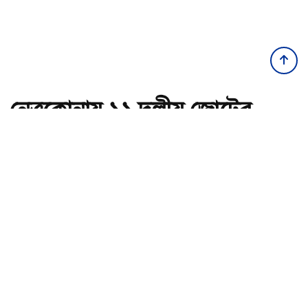
নেত্রকোনায় ১১ দলীয় জোটের
বিক্ষোভ, স্মারকলিপি প্রদান
অ-
অ+