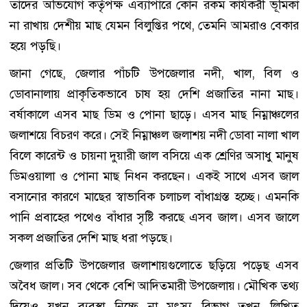
তাদের অভিযোগ কর্তৃপক্ষ এব্যাপারে কোন রকম কার্যকরী ভূমিকা
না রাখায় দেশীয় মাছ যেমন বিলুপ্তির পথে, তেমনি আমরাও বেকার
হয়ে পড়ছি।
জানা গেছে, জেলার পাঁচটি উপজেলার নদী, খাল, বিল ও
ডোবানালায় প্রাকৃতিকভাবে চাষ হয় দেশি প্রজাতির নানা মাছ।
বর্ষাকালে এসব মাছ ডিম ও পোনা ছাড়ে। এসব মাছ নিম্নাঞ্চলের
জলাশয়ে বিচরণ করে। সেই নিম্নাঞ্চল জলাশয় নদী ডোবা নালা খাল
বিলে কারেন্ট ও চায়না দুয়ারী জাল বসিয়ে এক শ্রেণির অসাধু মানুষ
ডিমওয়ালা ও পোনা মাছ নিধন করছেন। একই সাথে এসব জাল
বসানোর কারণে মাছের স্বাভাবিক চলাচল বাঁধাগ্রস্ত হচ্ছে। এমনকি
পানি প্রবাহের পথেও বাঁধার সৃষ্টি করছে এসব জাল। এসব জালে
সকল প্রজাতির দেশি মাছ ধরা পড়ছে।
জেলার প্রতিটি উপজেলার জলাশায়গুলোতে ছড়িয়ে পড়েছ এসব
অবৈধ জাল। সব থেকে বেশি আদিতমারী উপজেলায়। মৌখিক তথ্য
দিয়েও যখন ব্যবস্থা নিচ্ছে না মৎস্য বিভাগ তখন লিখিত