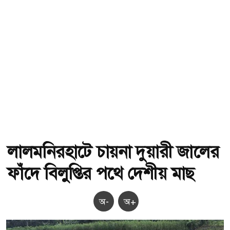
লালমনিরহাটে চায়না দুয়ারী জালের
ফাঁদে বিলুপ্তির পথে দেশীয় মাছ
অ-
অ+