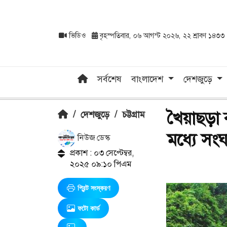
ভিডিও
বৃহস্পতিবার, ০৬ আগস্ট ২০২৬, ২২ শ্রাবণ ১৪৩৩
সর্বশেষ
বাংলাদেশ
দেশজুড়ে
খৈয়াছড়া
/
দেশজুড়ে
/
চট্টগ্রাম
মধ্যে সং
নিউজ ডেস্ক
প্রকাশ : ০৩ সেপ্টেম্বর,
২০২৫ ০৯:১০ পিএম
প্রিন্ট সংস্করণ
ফটো কার্ড