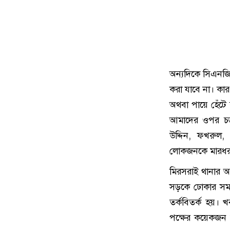
অন্যদিকে সিএনজ
করা যাবে না। ক
অথবা পায়ে হেঁট
আমাদের ওপর চড়া
উদ্দিন, ফখরুল
লোকজনকে মারধর
মিরসরাই থানার অ
সড়কে ঢোকার সময়
তর্কবিতর্ক হয়। 
পক্ষের কয়েকজন স