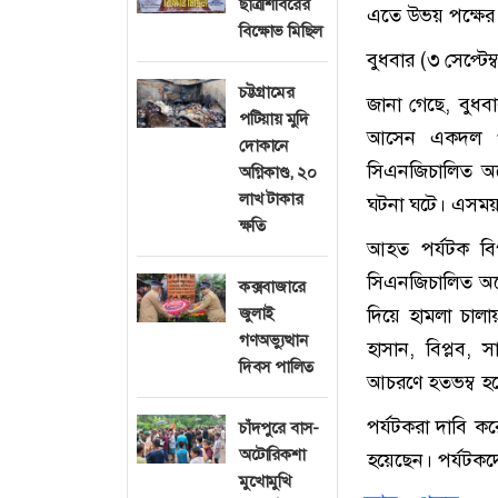
ছাত্রশিবিরের
এতে উভয় পক্ষের
বিক্ষোভ মিছিল
বুধবার (৩ সেপ্টে
চট্টগ্রামের
জানা গেছে, বুধব
পটিয়ায় মুদি
আসেন একদল পর
দোকানে
সিএনজিচালিত অট
অগ্নিকাণ্ড, ২০
লাখ টাকার
ঘটনা ঘটে। এসময়
ক্ষতি
আহত পর্যটক বিপ
সিএনজিচালিত অট
কক্সবাজারে
দিয়ে হামলা চালা
জুলাই
গণঅভ্যুত্থান
হাসান, বিপ্লব,
দিবস পালিত
আচরণে হতভম্ব হয়ে
পর্যটকরা দাবি কর
চাঁদপুরে বাস-
অটোরিকশা
হয়েছেন। পর্যটকদের
মুখোমুখি