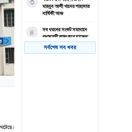
৩
মাহবুব আলী খানের শাহাদাত
বার্ষিকী আজ
সব ধরনের সংকট সমাধানে
৪
প্রধানমন্ত্রী কাজ করে যাচ্ছেন:
রিজভী
সর্বশেষ সব খবর
ক্ষেপণাস্ত্র হামলায় লোহিত
৫
সাগরে ভারতীয় জাহাজ ডুবি
মেসি জাদুতে ইন্টার মায়ামির
৬
বড় জয়
 ঘটেছে।