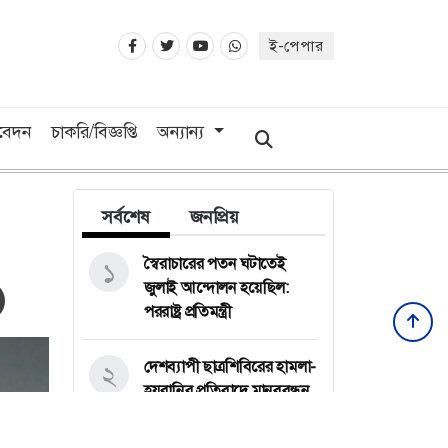
ই-পেপার
িবেদন
চাকরি/বিজ্ঞপ্তি
অন্যান্য
সর্বশেষ
জনপ্রিয়
স্বৈরাচারের পতন ঘটাতেই
১
জুলাই আন্দোলন হয়েছিল:
পররাষ্ট্র প্রতিমন্ত্রী
দেশব্যাপী ছাত্রশিবিরের হামলা-
২
হয়রানির প্রতিবাদে মানববন্ধন
ও বিক্ষোভ মিছিলের ঘোষণা
জবি ছাত্রদলের