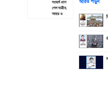
আরও পড়ুন
সংঘর্ষে প্রাণ
গেল যাত্রীর,
আহত ৩
ব
৫
স