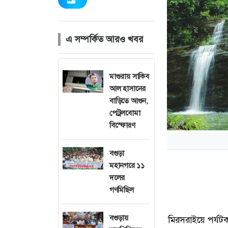
এ সম্পর্কিত আরও খবর
মাগুরায় সাকিব
আল হাসানের
বাড়িতে আগুন,
পেট্রলবোমা
বিস্ফোরণ
বগুড়া
মহানগরে ১১
দলের
গণমিছিল
বগুড়ায়
মিরসরাইয়ে পর্যট