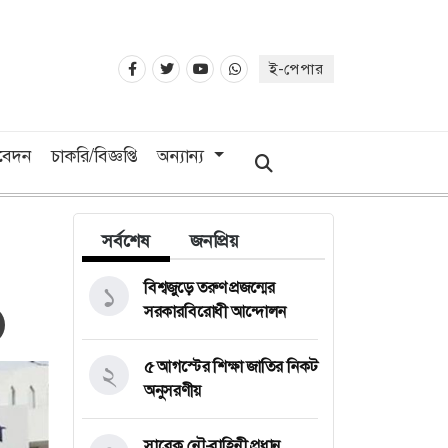
ই-পেপার
িবেদন
চাকরি/বিজ্ঞপ্তি
অন্যান্য
সর্বশেষ
জনপ্রিয়
বিশ্বজুড়ে তরুণ প্রজন্মের
১
সরকারবিরোধী আন্দোলন
৫ আগস্টের শিক্ষা জাতির নিকট
২
অনুসরণীয়
সাবেক নৌ-বাহিনী প্রধান