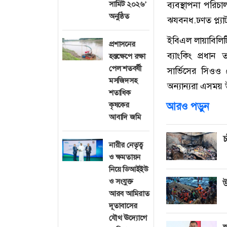
সামিট ২০২৬’
ব্যবস্থাপনা পর
অনুষ্ঠিত
ঝযবনধ.ঢণত প্ল্যাট
ইবিএল লায়াবিলিটি
প্রশাসনের
ব্যাংকিং প্রধা
হস্তক্ষেপে রক্ষা
পেল শতবর্ষী
সার্ভিসের সিওও
মসজিদসহ
অন্যান্যরা এসময়
শতাধিক
কৃষকের
আরও পড়ুন
আবাদি জমি
চ
নারীর নেতৃত্ব
ও ক্ষমতায়ন
নিয়ে ডিআইইউ
ও সংযুক্ত
উ
আরব আমিরাত
দূতাবাসের
যৌথ ঊদ্যোগে