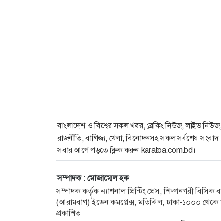
বাংলাদেশ ও বিশ্বের সকল খবর, ব্রেকিং নিউজ, লাইভ নিউজ
রাজনীতি, বাণিজ্য, খেলা, বিনোদনসহ সকল সর্বশেষ সংবাদ
সবার আগে পড়তে ক্লিক করুন karatoa.com.bd।
সম্পাদক : মোজাম্মেল হক
সম্পাদক কর্তৃক ন্যাশনাল প্রিন্টিং প্রেস, শিল্পনগরী বিসি
(আরামবাগ) ইডেন কমপ্লেক্স, মতিঝিল, ঢাকা-১০০০ থেকে ম
প্রকাশিত।