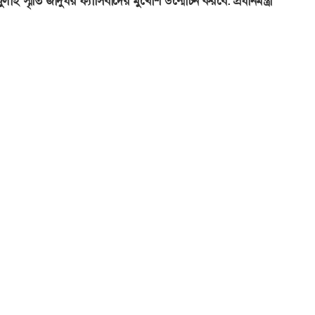
ুলাই স্মৃতি জাদুঘর ফ্যাসিবাদের মুখোশ উন্মোচন করবে: প্রধানমন্ত্রী