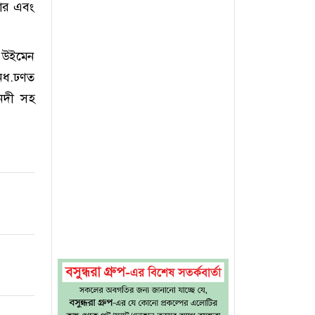
য়ার এবং
্ড উইমেন
বনধ.ঢণত
 নদী সহ