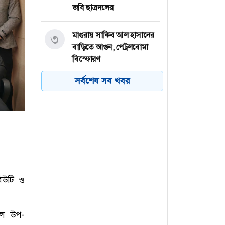
জবি ছাত্রদলের
মাগুরায় সাকিব আল হাসানের
৩
বাড়িতে আগুন, পেট্রলবোমা
বিস্ফোরণ
সর্বশেষ সব খবর
বগুড়া মহানগরে ১১ দলের
৪
গণমিছিল
বগুড়ায় ছাত্রশিবিরের বিক্ষোভ
৫
মিছিল
চট্টগ্রামের পটিয়ায় মুদি দোকানে
৬
অগ্নিকাণ্ড, ২০ লাখ টাকার ক্ষতি
বিউটি ও
িএল উপ-