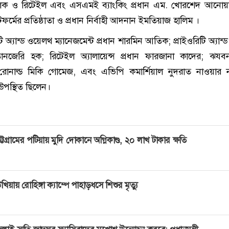
িচালক ও রিটেইল এবং এসএমই ব্যাংকিং প্রধান এম. খোরশেদ আনো
ফর্মের প্রতিষ্ঠাতা ও প্রধান নির্বাহী আদনান ইমতিয়াজ হালিম ।
 অ্যান্ড ওয়েলথ ম্যানেজমেন্ট প্রধান শারমিন আতিক; প্রাইওরিটি অ্যান
ন তানজেরি হক; রিটেইল অ্যালায়েন্স প্রধান ফারজানা কাদের; ঝয
 রোনাল্ড মিকি গোমেজ, এবং এভিপি কমার্শিয়াল নুদরাত নাওয়ার
 উপস্থিত ছিলেন।
ট্টগ্রামের পটিয়ায় মুদি দোকানে অগ্নিকাণ্ড, ২০ লাখ টাকার ক্ষতি
খিয়ায় রোহিঙ্গা ক্যাম্পে পাহাড়ধসে শিশুর মৃত্যু