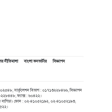
াশের নীতিমালা
বাংলা কনভার্টার
বিজ্ঞাপন
৪৮, সার্কুলেশন বিভাগ : ০১৭১৩২২৮৪৬৬, বিজ্ঞাপন
২৮৪৪৮, ফ্যাক্স : ৬০৪২২।
েগুন বাগিচা। ফোন : ০২-৪১০৫২১৯২, ০২-৪১০৫২১৯৩,
৮৫২২।