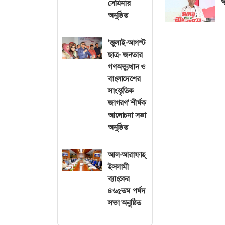
জ
সেমিনার
অনুষ্ঠিত
'জুলাই-আগস্ট
ছাত্র- জনতার
গণঅভ্যুত্থান ও
বাংলাদেশের
সাংস্কৃতিক
জাগরণ' শীর্ষক
আলোচনা সভা
অনুষ্ঠিত
আল-আরাফাহ্
ইসলামী
ব্যাংকের
৪৬৫তম পর্ষদ
সভা অনুষ্ঠিত