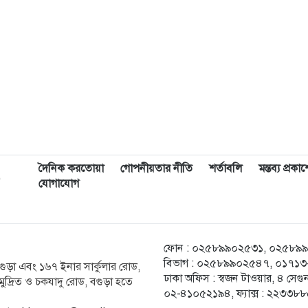
দৈনিক করতোয়া
গোপনীয়তার নীতি
শর্তাবলি
মন্তব্য প্রক
,
যোগাযোগ
ফোন : ০২৫৮৯৯০২৫৩১, ০২৫৮৯৯০২৫
বিভাগ : ০২৫৮৯৯০২৫৪৭, ০১৭১৩-২
ক বগুড়া এবং ১৬৭ ইনার সার্কুলার রোড,
ঢাকা অফিস : স্বজন টাওয়ার, ৪ স
ুদ্রিত ও চকযাদু রোড, বগুড়া হতে
০২-৪১০৫২১৯৪, ফ্যাক্স : ২২৩৩৮