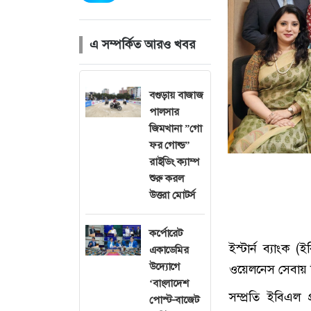
এ সম্পর্কিত আরও খবর
বগুড়ায় বাজাজ
পালসার
জিমখানা ”গো
ফর গোল্ড”
রাইডিং ক্যাম্প
শুরু করল
উত্তরা মোটর্স
কর্পোরেট
ইস্টার্ন ব্যাংক 
একাডেমির
উদ্যোগে
ওয়েলনেস সেবায়
‘বাংলাদেশ
সম্প্রতি ইবিএল 
পোস্ট-বাজেট