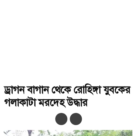
ড্রাগন বাগান থেকে রোহিঙ্গা যুবকের
গলাকাটা মরদেহ উদ্ধার
অ-
অ+