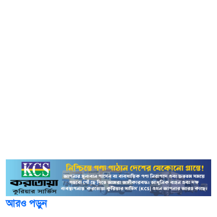
কক্সবাজার সদর হাসপাতালের মর্গে পাঠানো হয়।
নিহত আবছার কক্সবাজারের উখিয়ার ১৮ নম্বর রোহিঙ্গা ক্যাম্পের জি
ব্লকের বাসিন্দা জাফর আলমের ছেলে। তিনি পেশায় অটোরিকশা
চালক ছিলেন।
পরিবারের বরাতে জানা গেছে, শনিবার সকালে অটোরিকশা নিয়ে
বাড়ি থেকে বের হয়েছিলেন আবছার। এরপর থেকে তার কোনো
খোঁজ মেলেনি। রাতভর চেষ্টা করেও মোবাইলে যোগাযোগ করতে না
পারায় পরিবার খোঁজাখুঁজি শুরু করে। রোববার সকালে স্থানীয়রা
ড্রাগন বাগানে তার গলাকাটা লাশ দেখতে পান। ঘটনাস্থল থেকে
নিহতের অটোরিকশা ও মোবাইল ফোন উদ্ধার হয়নি।
আরও পড়ুন