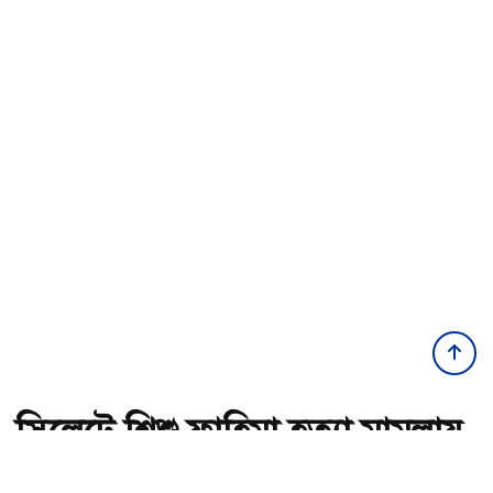
সিলেটে শিশু ফাহিমা হত্যা মামলায়
প্রধান আসামির মৃত্যুদণ্ড