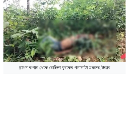
ড্রাগন বাগান থেকে রোহিঙ্গা যুবকের গলাকাটা মরদেহ উদ্ধার