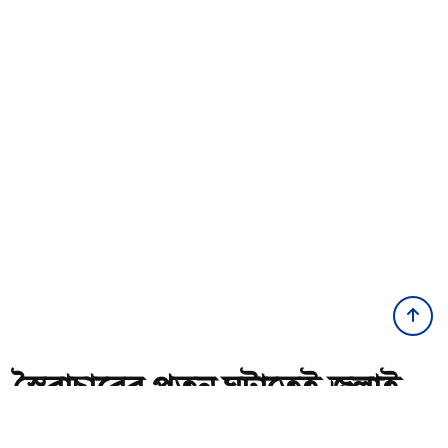
স্বৈরাচারের পতন ঘটাতেই জুলাই
আন্দোলন হয়েছিল: পররাষ্ট্র