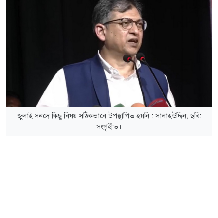
জুলাই সনদে কিছু বিষয় সঠিকভাবে উপস্থাপিত হয়নি : সালাহউদ্দিন, ছবি:
সংগৃহীত।