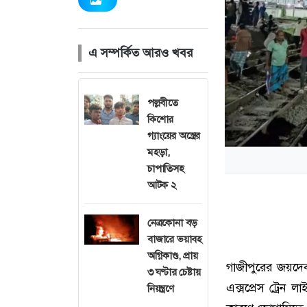
এ সম্পর্কিত আরও খবর
পল্লবীতে
কিশোর
গ্যাংয়ের অস্ত্রের
মহড়া,
চাপাতিসহ
আটক ২
নেত্রকোনা বড়
বাজারে ভয়াবহ
অগ্নিকাণ্ড, প্রায়
গাজীপুরের জয়দে
৩ ঘণ্টার চেষ্টায়
এক্সপ্রেস ট্রেন 
নিয়ন্ত্রণে