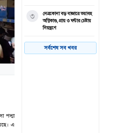
নেত্রকোনা বড় বাজারে ভয়াবহ
৩
অগ্নিকাণ্ড, প্রায় ৩ ঘণ্টার চেষ্টায়
নিয়ন্ত্রণে
কয়েক ডজন
৪
সর্বশেষ সব খবর
অভিবাসনপ্রত্যাশীকে উদ্ধার
গ্রিসের, বেশিরভাগ বাংলাদেশি
জুলাই গণঅভ্যুত্থানের কৃতিত্ব
৫
জনগণের, কারও একার নয়:
তথ্যমন্ত্রী
ভারত থেকে ২ দশমিক ৩
৬
মেট্রিক টন টিয়ার গ্যাস
া পদ্মা
আমদানি
য়েছে। এ