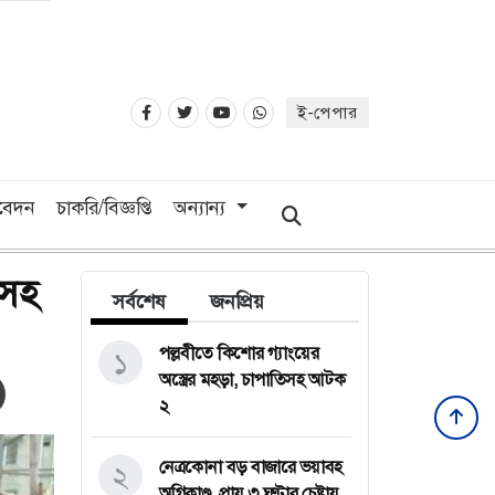
ই-পেপার
িবেদন
চাকরি/বিজ্ঞপ্তি
অন্যান্য
িসহ
সর্বশেষ
জনপ্রিয়
পল্লবীতে কিশোর গ্যাংয়ের
১
অস্ত্রের মহড়া, চাপাতিসহ আটক
২
নেত্রকোনা বড় বাজারে ভয়াবহ
২
অগ্নিকাণ্ড, প্রায় ৩ ঘণ্টার চেষ্টায়