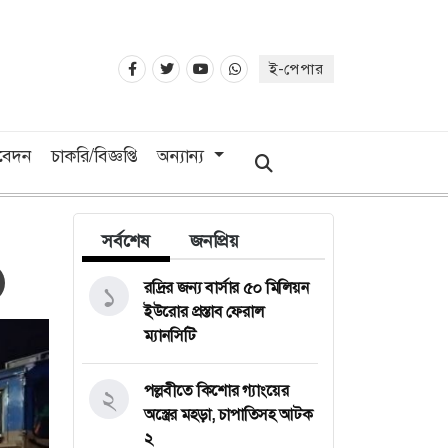
ই-পেপার
িবেদন
চাকরি/বিজ্ঞপ্তি
অন্যান্য
সর্বশেষ
জনপ্রিয়
রদ্রির জন্য বার্সার ৫০ মিলিয়ন
১
ইউরোর প্রস্তাব ফেরাল
ম্যানসিটি
পল্লবীতে কিশোর গ্যাংয়ের
২
অস্ত্রের মহড়া, চাপাতিসহ আটক
২