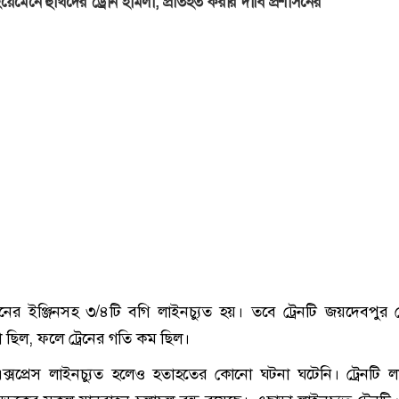
য়েমেনে হুথিদের ড্রোন হামলা, প্রতিহত করার দাবি প্রশাসনের
েনের ইঞ্জিনসহ ৩/৪টি বগি লাইনচ্যুত হয়। তবে ট্রেনটি জয়দেবপুর 
 ছিল, ফলে ট্রেনের গতি কম ছিল।
ক্সপ্রেস লাইনচ্যুত হলেও হতাহতের কোনো ঘটনা ঘটেনি। ট্রেনটি লা