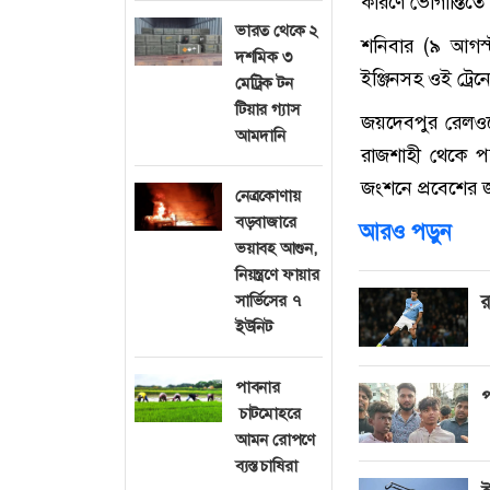
কারণে ভোগান্তিতে 
ভারত থেকে ২
শনিবার (৯ আগস্ট
দশমিক ৩
ইঞ্জিনসহ ওই ট্রেন
মেট্রিক টন
টিয়ার গ্যাস
জয়দেবপুর রেলও
আমদানি
রাজশাহী থেকে পদ্
জংশনে প্রবেশের জ
নেত্রকোণায়
বড়বাজারে
আরও পড়ুন
ভয়াবহ আগুন,
নিয়ন্ত্রণে ফায়ার
র
সার্ভিসের ৭
ইউনিট
পাবনার
প
চাটমোহরে
আমন রোপণে
ব্যস্ত চাষিরা