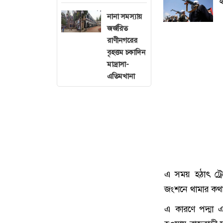
ই
নানা সমস্যায়
জর্জরিত
রাণীনগরের
বৃহত্তম চকাদিন
মাদ্রাসা-
এতিমখানা
এ সময় হঠাৎ ট্র
জংশনে থামার কথা
এ কারণে পদ্মা এ