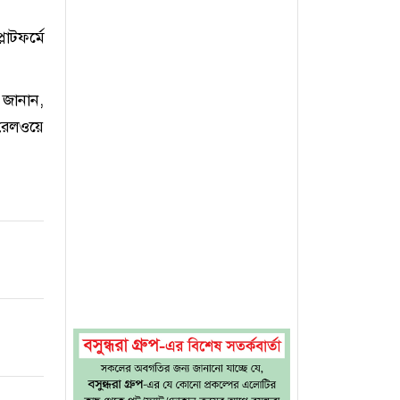
াটফর্মে
 জানান,
রেলওয়ে