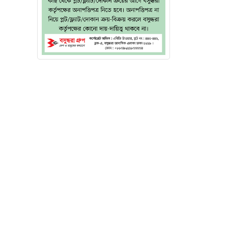
 সন্তান
ের তৈরি
েছিলেন,
্ধ শুরু
, "আমরা
সিবাদকে
 শিক্ষা
তি দিন।