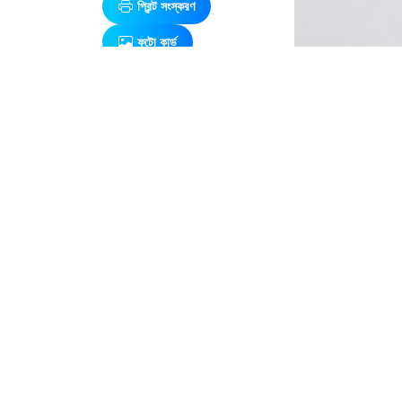
প্রিন্ট সংস্করণ
ফটো কার্ড
এ সম্পর্কিত আরও খবর
স্বৈরাচারী
শাসনামলে
পাখির মতো
গুলি করে মানুষ
হত্যা করা
হয়েছে:
ছবি : 
আইনমন্ত্রী
ভিসা নিয়ে