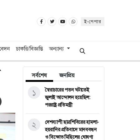
ই-পেপার
িবেদন
চাকরি/বিজ্ঞপ্তি
অন্যান্য
সর্বশেষ
জনপ্রিয়
স্বৈরাচারের পতন ঘটাতেই
১
জুলাই আন্দোলন হয়েছিল:
পররাষ্ট্র প্রতিমন্ত্রী
দেশব্যাপী ছাত্রশিবিরের হামলা-
২
হয়রানির প্রতিবাদে মানববন্ধন
ও বিক্ষোভ মিছিলের ঘোষণা