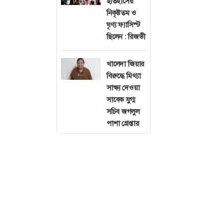
ইতিহাসের
আরো বলেন, আগামী
নিকৃষ্টতম ও
যাতে হারাতে না হ
ঘৃণ্য ফ্যাসিস্ট
ছিলেন : রিজভী
স্বাগত বক্তব্যে 
খালেদা জিয়ার
হতে আহ্বান জানিয
বিরুদ্ধে মিথ্যা
ফ্যাসিস্ট সরকার
সাক্ষ্য দেওয়া
করবে প্রবাসী মান
সাবেক যুগ্ম
সচিব জগলুল
পাশা গ্রেপ্তার
দ্রুত প্রবাসী জু
অবদান রেখেছি স্
সরে যেতেই হবে, ম
বিশেষ অতিথি এডা
প্রতিমন্ত্রী ড. এহ