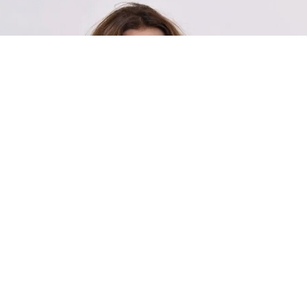
সংগৃহীত, স্বৈরাচারের পতন ঘটাতেই জুলাই আন্দোলন হয়েছিল: পররাষ্ট্র প্রতিমন্ত্রী