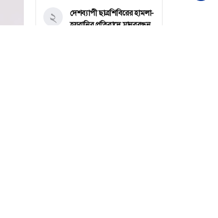
দেশব্যাপী ছাত্রশিবিরের হামলা-
২
হয়রানির প্রতিবাদে মানববন্ধন
ও বিক্ষোভ মিছিলের ঘোষণা
জবি ছাত্রদলের
মাগুরায় সাকিব আল হাসানের
৩
বাড়িতে আগুন, পেট্রলবোমা
বিস্ফোরণ
সর্বশেষ সব খবর
বগুড়া মহানগরে ১১ দলের
৪
গণমিছিল
বগুড়ায় ছাত্রশিবিরের বিক্ষোভ
৫
মিছিল
চট্টগ্রামের পটিয়ায় মুদি দোকানে
৬
অগ্নিকাণ্ড, ২০ লাখ টাকার ক্ষতি