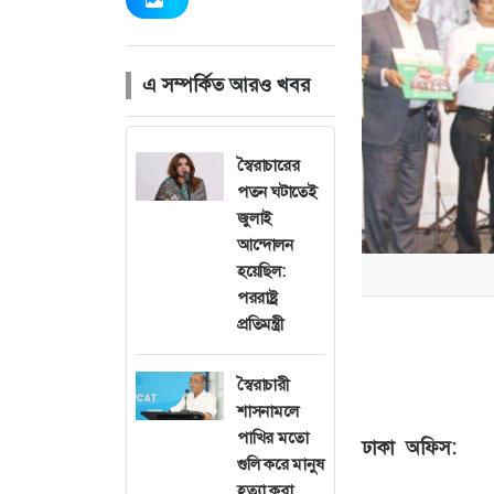
এ সম্পর্কিত আরও খবর
স্বৈরাচারের
পতন ঘটাতেই
জুলাই
আন্দোলন
হয়েছিল:
পররাষ্ট্র
প্রতিমন্ত্রী
স্বৈরাচারী
শাসনামলে
পাখির মতো
ঢাকা অফিস:
জুলা
গুলি করে মানুষ
বাংলাদেশীরা অবদা
হত্যা করা