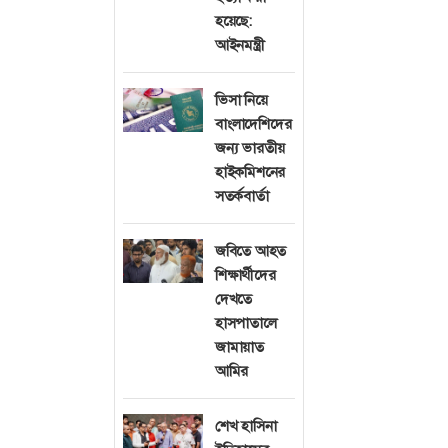
"গ্লোবাল বাংলাদে
হয়েছে:
আইনমন্ত্রী
গতকাল বুধবার (৬
ভিসা নিয়ে
মিলনায়তনে প্রব
বাংলাদেশিদের
"চব্বিশের গণঅভ্যুত
জন্য ভারতীয়
অনুষ্ঠানে এ দা
হাইকমিশনের
সতর্কবার্তা
সংগঠনের আহ্বায়ক ও
জবিতে আহত
সুরমা সম্পাদক শা
শিক্ষার্থীদের
হয়েছিলেন ফ্যাসি
দেখতে
গোটা বিশ্বে- তা উ
হাসপাতালে
জামায়াত
আমির
অনুষ্ঠানের প্রধা
আন্দোলন শুধু দেশে
শেখ হাসিনা
বাংলাদেশীরা অংশগ