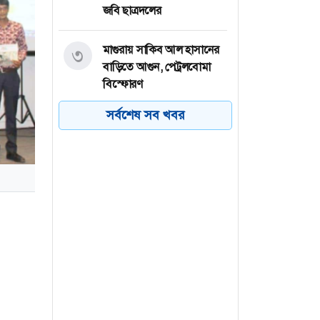
জবি ছাত্রদলের
মাগুরায় সাকিব আল হাসানের
৩
বাড়িতে আগুন, পেট্রলবোমা
বিস্ফোরণ
সর্বশেষ সব খবর
বগুড়া মহানগরে ১১ দলের
৪
গণমিছিল
বগুড়ায় ছাত্রশিবিরের বিক্ষোভ
৫
মিছিল
চট্টগ্রামের পটিয়ায় মুদি দোকানে
৬
অগ্নিকাণ্ড, ২০ লাখ টাকার ক্ষতি
্রবাসী
কার জোট