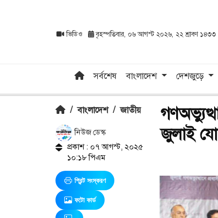
ভিডিও
বৃহস্পতিবার, ০৬ আগস্ট ২০২৬, ২২ শ্রাবণ ১৪৩৩
সর্বশেষ
বাংলাদেশ
দেশজুড়ে
গণঅভ্যুত্
/
বাংলাদেশ
/
জাতীয়
জুলাই যোদ
নিউজ ডেস্ক
প্রকাশ : ০৭ আগস্ট, ২০২৫
১০:১৮ পিএম
প্রিন্ট সংস্করণ
ফটো কার্ড