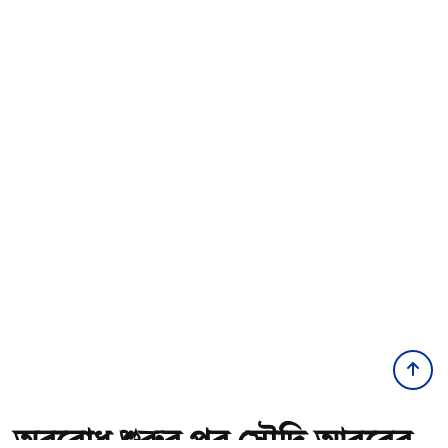
অবরোধ শুরুর পর সৌদি আরবের