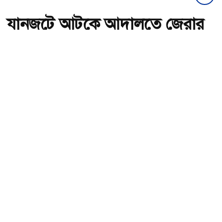
যানজটে আটকে আদালতে জেরার
সময় শেষ পরীমণির
অ-
অ+
যানজটে আটকে আদালতে জেরার সময় শেষ পরীমণির , ছবি: সংগৃহীত।