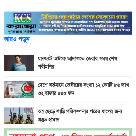
মাধ্যমে তার প্রতি আমার শ্রদ্ধা নিবেদন করছি।
আরও পড়ুন
যানজটে আটকে আদালতে জেরার সময় শেষ
পরীমণির
দেশে বর্তমানে ভোটারের সংখ্যা ১২ কোটি ৮৬ লাখ
৩২ হাজার ৫৫৫ জন
অস্ত্র ছেড়ে শান্তি পরিকল্পনার পরের ধাপের জন্য
প্রস্তুত হামাস