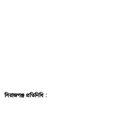
সিরাজগঞ্জ প্রতিনিধি :
সিরাজগঞ্জে বিভিন্ন ধরনের সবজির দাম বৃদ্ধি
পেয়েছে। এতে বিপাকে পড়েছে খেটে খাওয়া অসচ্ছল মানুষেরা।
সিরাজগঞ্জের বাজার গুলোতে নিজেদের চাহিদা মিটাতে ক্রেতাদের
ব্যাপক ভিড় থাকলেও দ্রব্য মূল্য বৃদ্ধির কারণে সবজিসহ চাউলের
দামও কেজিতে ৪/৫ টাকা বেড়েছে। গত এক সপ্তাহের ব্যাবধানে