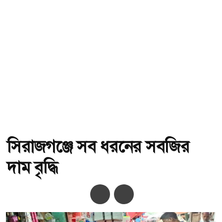
সিরাজগঞ্জে সব ধরনের সবজির
দাম বৃদ্ধি
অ-
অ+