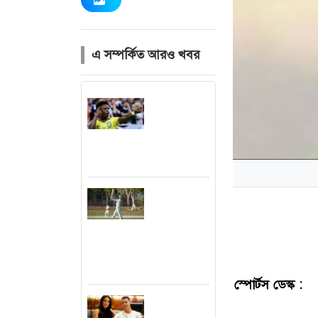
এ সম্পর্কিত আরও খবর
ভিনিসিয়ুসকে
রিয়াল
মাদ্রিদের
আল্টিমেটাম
অস্ট্রেলিয়া
একাদশের
বিপক্ষে সেঞ্চুরি
নিয়ে যা
বললেন মিরাজ
স্পোর্টস ডেস্ক :
বাং
নিজের যে স্বপ্ন
ডি সিলভা। মিরপু