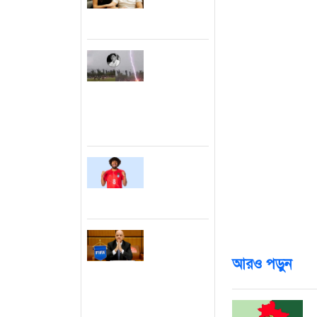
পূরণ করলেন
বছর ধরে স্লো উই
জর্জিনা
সম্প্রতি গামিনীর
বিসিবি। গামিনী
ফুটবল ম্যাচ
চলাকালে মাঠে
চেয়ারম্যান নাজম
বজ্রপাতে
চলছে।’ বিসিবি’র
খেলোয়াড়
নিহত
এশিয়া কাপের ভেন্
বাংলাদেশ। ফাহি
ইংল্যান্ড ছেড়ে
সম্ভাব্য সেরা উ
নতুন গন্তব্যে
দরকার যেখানে র
হামজা!
সিলেটে খেলাগুলো
সেটা করতে পারি।
ক্ষমা চেয়ে
ফিফা’র
আরও পড়ুন
সভাপতি পদে
থাকছেন
ইনফান্তিনো
ব