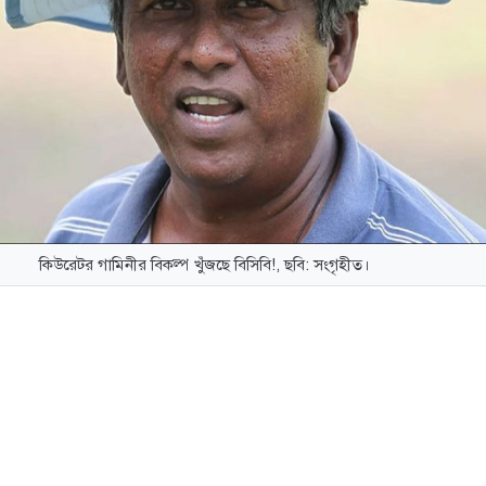
কিউরেটর গামিনীর বিকল্প খুঁজছে বিসিবি!, ছবি: সংগৃহীত।
লাদেশ ক্রিকেট বোর্ড’র (বিসিবি) সঙ্গে দীর্ঘদিন ধরে আছেন কিউরেটর
র শেরে বাংলা ক্রিকেট স্টেডিয়ামের একমাত্র কিউরেটর তিনি। তবে গ