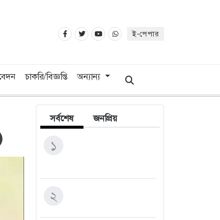
ই-পেপার
িবেদন
চাকরি/বিজ্ঞপ্তি
অন্যান্য
সর্বশেষ
জনপ্রিয়
ব্র্যাক ব্যাংকের ২৫ বছরের
১
পথচলার নেপথ্যের মানুষদের
প্রতি এক অনন্য সুরের শ্রদ্ধাঞ্জলি
নেত্রকোনায় ১১ দলীয় জোটের
২
বিক্ষোভ, স্মারকলিপি প্রদান