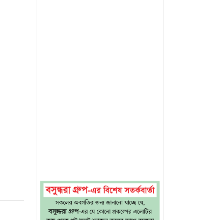
 নেমেছে
রেশনসের
জা) কাজ
জ খেলবে
 এখানে
ন উইকেট
্টা করব
মরা যেন