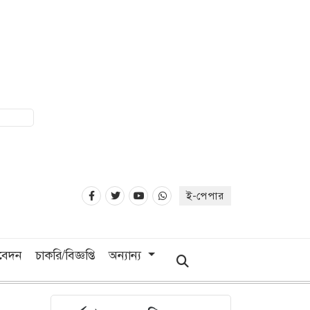
ই-পেপার
িবেদন
চাকরি/বিজ্ঞপ্তি
অন্যান্য