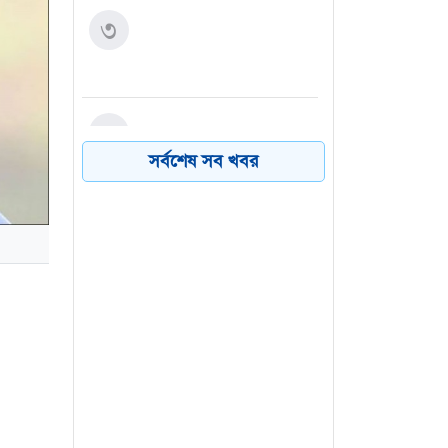
বগুড়ায় স্কুলছাত্রীকে ধর্ষণচেষ্টা
৩
মামলায় ১ জনের জেল-
জরিমানা
বগুড়ার শেরপুরে চোরাই
৪
ইজিবাইকের সাক্ষী না রাখতে
সর্বশেষ সব খবর
শিশু রাজুকে হত্যা
ব্রাহ্মণবাড়িয়ার বিজয়নগরে
৫
বালুভর্তি ডাম্পারে লুকানো
কোটি টাকার ভারতীয় জিরা
উদ্ধার
নারায়ণগঞ্জের বন্দরে মাদকের
৬
দ্বন্দ্বে ছুরিকাঘাতে যুবক নিহত
 গামিনী
েল কয়েক