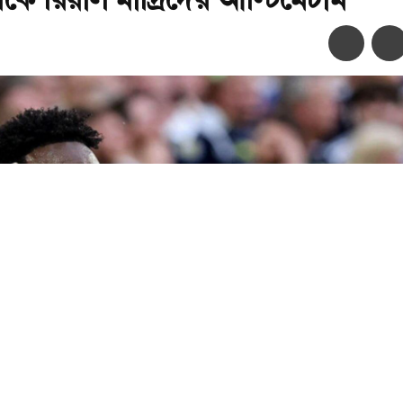
অ-
অ+