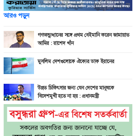
আরও পড়ুন
গণঅভ্যুত্থানের সঙ্গে প্রথম বেইমানি করেন জামায়াত
আমির : রাশেদ খাঁন
মুসলিম দেশগুলোকে ঐক্যের ডাক ইরানের
উন্নত চিকিৎসার জন্য যেন দেশের মানুষকে
বিদেশমুখী হতে না হয় : প্রধানমন্ত্রী