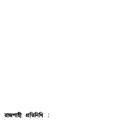
রাজশাহী প্রতিনিধি :
নৌ-পরিবহন এবং শ্রম ও কর্মসংস্থান
মন্ত্রণালয়ের উপদেষ্টা ব্রিগেডিয়ার জেনারেল (অব.) ড. এম
সাখাওয়াত হোসেন বলেছেন, কিছু কিছু ব্যক্তি কারখানা প্রতিষ্ঠা