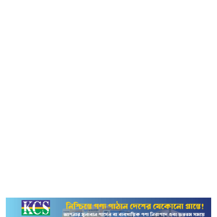
করছেন, নিয়মিত বেতন দিচ্ছেন। অনেক বড় বড় কারখানা এখনো
কার্যকরভাবে চলছে।’
শ্রমিকদের আন্দোলন প্রসঙ্গে উপদেষ্টা বলেন, ‘শ্রমিকরা চাইলে
আন্দোলন করতেই পারেন। যে কেউ তার ন্যায্য দাবির পক্ষে রাস্তায়
নামতে পারেন। আমিও পারি। এটি গণতান্ত্রিক অধিকার।’ শ্রমিক
সংগঠনে নির্বাচন আয়োজনের গুরুত্ব তুলে ধরে তিনি বলেন, ‘শ্রমিক
ইউনিয়ন বা ফেডারেশনের নেতৃত্বে দেখা যায়-একজনকে সরিয়ে
আরেকজন বসে গেছেন, অথচ কোনো নির্বাচন হয়নি।
নৌ মন্ত্রণালয়ে এমন একজন আছেন, যিনি ২৭ বছর ধরে একই
পদে আছেন। তিনি তো প্রায় স্থায়ী হয়ে গেছেন, কিন্তু বিষয়টি তো
এমন নয়। নির্বাচনের মাধ্যমেই বোঝা যায় কে কাকে বসাবে।
আমরা যখন গণতন্ত্রের কথা বলি, তখন তা প্রতিটি স্তরে তা থাকতে
হবে।’