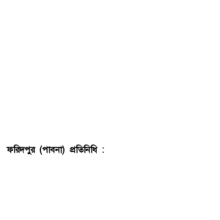
ফরিদপুর (পাবনা) প্রতিনিধি :
পাবনার ফরিদপুরে পানিতে ডুবে
স্কুলশিক্ষার্থী আপন দুই চাচাতো ভাই মাসুম বিশ্বাস (৭) এবং আবির
বিশ্বাস (৭) পানিতে ডুবে মারা গেছে। মাসুম বিশ্বাস উপজেলার ছোট
গোলকাটা গ্রামের আসাদ বিশ্বাসের ছেলে এবং আবির বিশ্বাস একই
বাড়ির চাচাত ভাই আলমাস বিশ্বাসের ছেলে। তারা দু’জনই