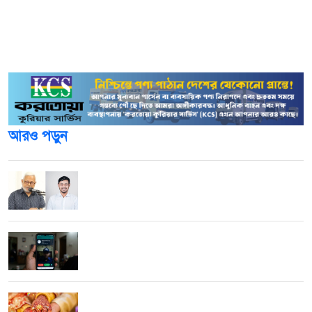
দাম নির্ধারণ করা হবে।
সর্বশেষ গত ১৫ জুলাই জ্বালানি তেলের দাম নির্ধারণ করেছিল যা
কার্যকর ছিল গতকাল বৃহস্পতিবার পর্যন্ত।
আরও পড়ুন
পাটওয়ারীর ওপর ‘আসল মার শুরুই হয়নি’: এমপি
মনজুরুল
হোয়াটসঅ্যাপে পুলিশ-গোয়েন্দা পরিচয়ে প্রতারণা:
বাঁচতে যা করবেন
৫ সন্তানের মাকে প্রেমিকের সঙ্গে বিয়ে দিলেন স্বামী