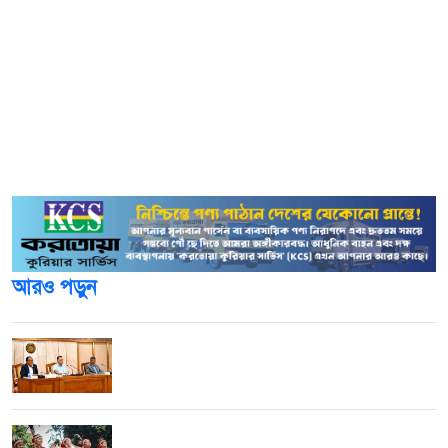
ড্রাইভারের ছেলে।
এলাকাবাসী সূত্রে জানা যায়, আজ বুধবার (৩০ জুলাই) বিকেল
সাড়ে ৪টার দিকে পৌর শহরের খেজুরতলা হাসাপাতাল রোডের
নিজবাড়িতে ডিসের সংযোগ মেরামতের সময় লিমন বিদ্যুতায়িত
হন। পরে পরিবারের লোকজন তাকে শেরপুর উপজেলা স্বাস্থ্য
কমপ্লেক্সে নিলে কর্তব্যরত চিকিৎসক তাকে মৃত ঘোষনা করেন।
আরও পড়ুন
ইউএনওদের দায়িত্বশীলতা ও মানবিকতার সঙ্গে কাজ
করার আহ্বান প্রধানমন্ত্রীর
আন্তর্জাতিক আদিবাসী দিবস আজ