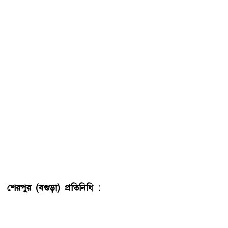
শেরপুর (বগুড়া) প্রতিনিধি :
শেরপুরে বিদ্যুতায়িত হয়ে আতিকুর
রহমান লিমন (৪০) নামে এক ব্যক্তির মৃত্যু হয়েছে। সে
পৌরশহরের খেজুরতলা হাসপাতাল রোড এলাকার মৃত রাজা