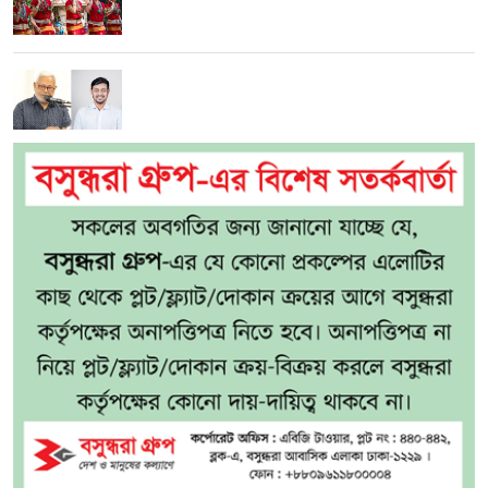
পাটওয়ারীর ওপর ‘আসল মার শুরুই হয়নি’: এমপি
মনজুরুল