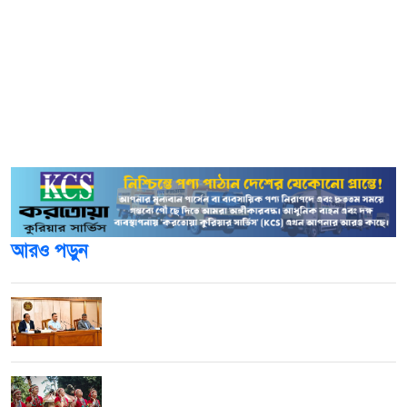
বাধ্যতামূলক করার পাশাপাশি, গুরুত্বপূর্ণ সব সিস্টেমে মাল্টি-ফ্যাক্টর
অথেন্টিকেশন (এমএফএ) চালু করতে বলা হয়েছে। নিরাপত্তা
নজরদারির জন্য আধুনিক সিকিউরিটি টুলস ব্যবহারে গুরুত্বারোপ
করা হয়েছে। সেই সঙ্গে এন্ডপয়েন্ট ডিটেকশন অ্যান্ড রেসপন্স
(ইডিআর), অ্যান্টিভাইরাস সফটওয়্যার হালনাগাদ এবং কার্যকারিতা
নিশ্চিত করার নির্দেশও রয়েছে।
আরও পড়ুন
ইউএনওদের দায়িত্বশীলতা ও মানবিকতার সঙ্গে কাজ
করার আহ্বান প্রধানমন্ত্রীর
আন্তর্জাতিক আদিবাসী দিবস আজ