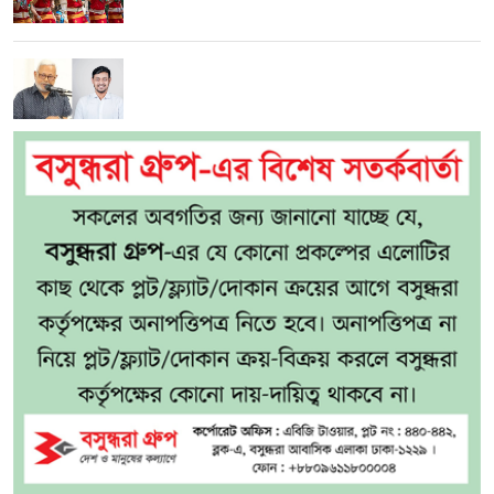
পাটওয়ারীর ওপর ‘আসল মার শুরুই হয়নি’: এমপি
মনজুরুল