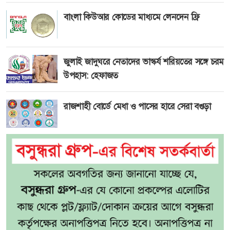
বাংলা কিউআর কোডের মাধ্যমে লেনদেন ফ্রি
জুলাই জাদুঘরে নেতাদের ভাস্কর্য শরিয়তের সঙ্গে চরম
উপহাস: হেফাজত
রাজশাহী বোর্ডে মেধা ও পাসের হারে সেরা বগুড়া