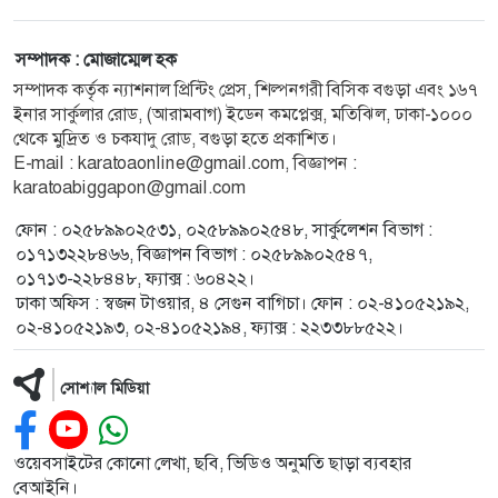
সম্পাদক : মোজাম্মেল হক
সম্পাদক কর্তৃক ন্যাশনাল প্রিন্টিং প্রেস, শিল্পনগরী বিসিক বগুড়া এবং ১৬৭
ইনার সার্কুলার রোড, (আরামবাগ) ইডেন কমপ্লেক্স, মতিঝিল, ঢাকা-১০০০
থেকে মুদ্রিত ও চকযাদু রোড, বগুড়া হতে প্রকাশিত।
E-mail :
karatoaonline@gmail.com
, বিজ্ঞাপন :
karatoabiggapon@gmail.com
ফোন : ০২৫৮৯৯০২৫৩১, ০২৫৮৯৯০২৫৪৮, সার্কুলেশন বিভাগ :
০১৭১৩২২৮৪৬৬, বিজ্ঞাপন বিভাগ : ০২৫৮৯৯০২৫৪৭,
০১৭১৩-২২৮৪৪৮, ফ্যাক্স : ৬০৪২২।
ঢাকা অফিস : স্বজন টাওয়ার, ৪ সেগুন বাগিচা। ফোন : ০২-৪১০৫২১৯২,
০২-৪১০৫২১৯৩, ০২-৪১০৫২১৯৪, ফ্যাক্স : ২২৩৩৮৮৫২২।
সোশ্যাল মিডিয়া
ওয়েবসাইটের কোনো লেখা, ছবি, ভিডিও অনুমতি ছাড়া ব্যবহার
বেআইনি।