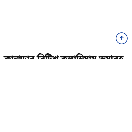
কানাডার ব্রিটিশ কলাম্বিয়ায় ভয়াবহ
দাবানল, জরুরি অবস্থা জারি
অ-
অ+