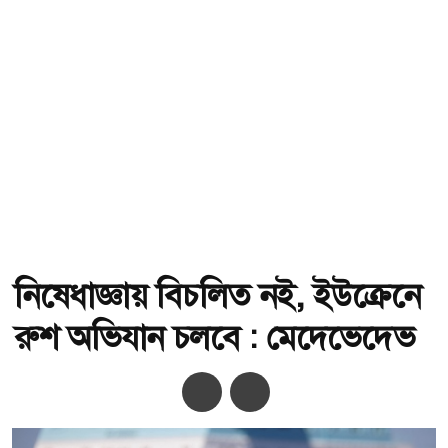
নিষেধাজ্ঞায় বিচলিত নই, ইউক্রেনে
রুশ অভিযান চলবে : মেদেভেদেভ
অ-
অ+