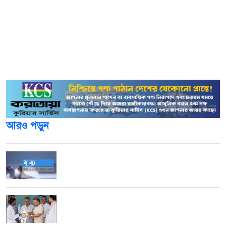
হয়েছেন অন্তত ১২ লাখ মানুষ। এই যুদ্ধের শুরু থেকেই শাস্তিমূলক
পদক্ষেপ হিসেবে রাশিয়ার ওপর একের পর এক নিষেধাজ্ঞা জারি
করছে ইইউ। সর্বশেষ গত সপ্তাহের বুধবার রাশিয়ার বিরুদ্ধে ১৮তম
নিষেধাজ্ঞার প্যাকেজ ঘোষণ করেছেন ইইউ’র পররাষ্ট্র বিভাগের শীর্ষ
নির্বাহী কাজা কালাস।
আরও পড়ুন
বগুড়ার আদমদীঘিতে বিষপানের ১৭ দিন পর তরুণ
শামীম হোসেনের মৃত্যু
বাঁশখালীতে বন্যায় ক্ষতিগ্রস্তদের হাতে ঘরের চাবি
তুলে দিলেন প্রধানমন্ত্রী