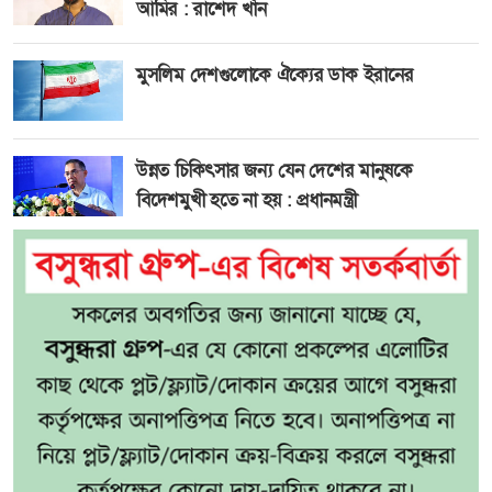
আমির : রাশেদ খাঁন
মুসলিম দেশগুলোকে ঐক্যের ডাক ইরানের
উন্নত চিকিৎসার জন্য যেন দেশের মানুষকে
বিদেশমুখী হতে না হয় : প্রধানমন্ত্রী