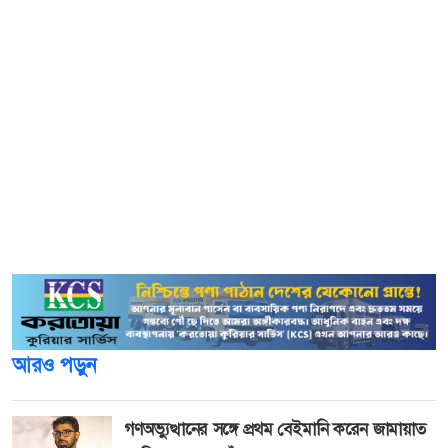
শিক্ষার্থী যারা এখনও স্টুডেন্ট আইডি কার্ড পায়নি তাদের বিষয়ে
জানতে চাইলে তিনি বলেন, আমরা সব বিভাগীয় প্রধানদের বলে
দেব শিক্ষার্থীরা যেন প্রক্টর অফিস থেকে কার্ড নিয়ে নেয়।
এদিকে আগামী ১৬ জুলাই বিশ্ববিদ্যালয়ে আসবেন অন্তর্বর্তীকালীন
সরকারের চার উপদেষ্টা। দিনটি ঘিরে বিশ্ববিদ্যালয় প্রশাসনের
উদ্যোগে নানা কর্মসূচির আয়োজন করা হয়েছে। অনুষ্ঠানে আবু
সাঈদের বাবা মকবুল হোসেন থাকবেন প্রধান অতিথি।
বিশ্ববিদ্যালয়ে অতিথি থাকবেন অন্তর্বর্তী সরকারের চার উপদেষ্টা।
আরও পড়ুন
গণঅভ্যুত্থানের সঙ্গে প্রথম বেইমানি করেন জামায়াত