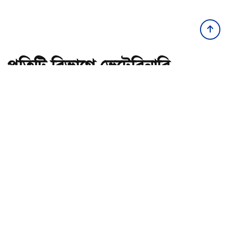
প্রতিটি বিভাগে ভেটেরিনারি
হাসপাতাল প্রতিষ্ঠার পরিকল্পনা
রয়েছে: প্রতিমন্ত্রী টুকু
অ-
অ+