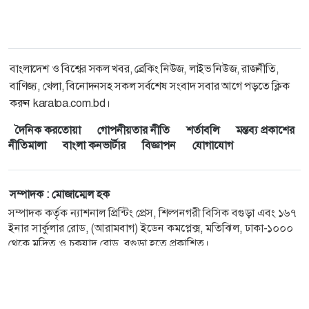
বাংলাদেশ ও বিশ্বের সকল খবর, ব্রেকিং নিউজ, লাইভ নিউজ, রাজনীতি,
বাণিজ্য, খেলা, বিনোদনসহ সকল সর্বশেষ সংবাদ সবার আগে পড়তে ক্লিক
করুন karatoa.com.bd।
দৈনিক করতোয়া
গোপনীয়তার নীতি
শর্তাবলি
মন্তব্য প্রকাশের
নীতিমালা
বাংলা কনভার্টার
বিজ্ঞাপন
যোগাযোগ
সম্পাদক : মোজাম্মেল হক
সম্পাদক কর্তৃক ন্যাশনাল প্রিন্টিং প্রেস, শিল্পনগরী বিসিক বগুড়া এবং ১৬৭
ইনার সার্কুলার রোড, (আরামবাগ) ইডেন কমপ্লেক্স, মতিঝিল, ঢাকা-১০০০
থেকে মুদ্রিত ও চকযাদু রোড, বগুড়া হতে প্রকাশিত।
E-mail :
karatoaonline@gmail.com
, বিজ্ঞাপন :
karatoabiggapon@gmail.com
ফোন : ০২৫৮৯৯০২৫৩১, ০২৫৮৯৯০২৫৪৮, সার্কুলেশন বিভাগ :