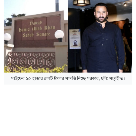
সাইফের ১৫ হাজার কোটি টাকার সম্পত্তি নিচ্ছে সরকার, ছবি: সংগৃহীত।