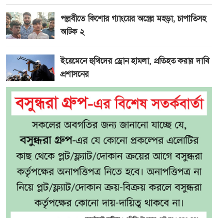
পল্লবীতে কিশোর গ্যাংয়ের অস্ত্রের মহড়া, চাপাতিসহ
আটক ২
ইয়েমেনে হুথিদের ড্রোন হামলা, প্রতিহত করার দাবি
প্রশাসনের