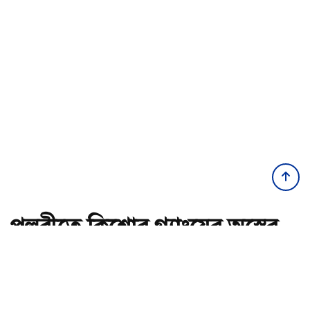
পল্লবীতে কিশোর গ্যাংয়ের অস্ত্রের
মহড়া, চাপাতিসহ আটক ২
অ-
অ+