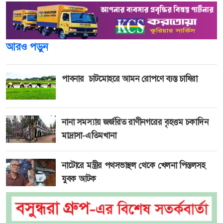
আরও পড়ুন
পাবনার চাটমোহরে আমন রোপণে ব্যস্ত চাষিরা
নানা সমস্যায় জর্জরিত রাণীনগরের বৃহত্তম চকাদিন
মাদ্রাসা-এতিমখানা
নাটোরে মন্ত্রীর পথসভাস্থল থেকে খেলনা পিস্তলসহ
যুবক আটক