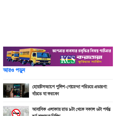
আঞ্জুমান বানুর নেতৃত্বে উপজেলার বুড়ইল ইউনিয়নের কৈগাড়ী
মোড় এলাকায় এই অভিযান পরিচালিত হয়। অভিযান চলাকালে
একটি মুদি দোকানের সামনে তামাকজাত পণ্যের বিজ্ঞাপন
প্রদর্শনের প্রমাণ পাওয়ায় দোকান মালিক বেলাল হোসেনকে
বাংলাদেশ ধুমপান ও তামাকজাত দ্রব্য নিয়ন্ত্রণ আইন অনুযায়ী তিন
হাজার টাকা জরিমানা করা হয়।
আরও পড়ুন
হোয়াটসঅ্যাপে পুলিশ-গোয়েন্দা পরিচয়ে প্রতারণা:
বাঁচতে যা করবেন
আবাসিক এলাকায় রাত ৯টা থেকে সকাল ৬টা পর্যন্ত