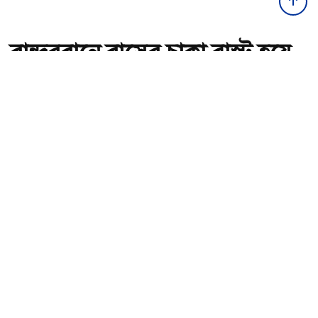
বান্দরবানে বাসের চাকা ব্লাস্ট হয়ে
হেলপার নিহত, চালকসহ আহত ১১
অ-
অ+