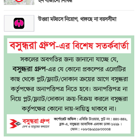
হর্ন বাজানো নিষিদ্ধ
উত্তরা মটরসে নিয়োগ, থাকছে না বয়সসীমা