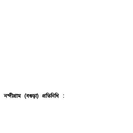
নন্দীগ্রাম (বগুড়া) প্রতিনিধি :
নন্দীগ্রামে ভ্রাম্যমাণ আদালতের
অভিযানে এক দোকানিকে জরিমানা করা হয়েছে। দোকানের সামনে
তামাক পণ্যের বিজ্ঞাপন প্রদর্শনের দায়ে এই জরিমানা করা হয়।
আজ বৃহস্পতিবার সকালে উপজেলা নির্বাহী অফিসার লায়লা