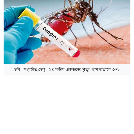
ছবি : সংগৃহীত,ডেঙ্গু : ২৪ ঘণ্টায় একজনের মৃত্যু, হাসপাতালে ৩৫৮