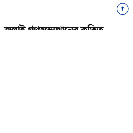
জুলাই গণঅভ্যুত্থানের কৃতিত্ব
জনগণের, কারও একার নয়:
তথ্যমন্ত্রী
অ-
অ+