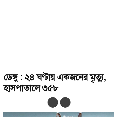
ডেঙ্গু : ২৪ ঘণ্টায় একজনের মৃত্যু,
হাসপাতালে ৩৫৮
অ-
অ+