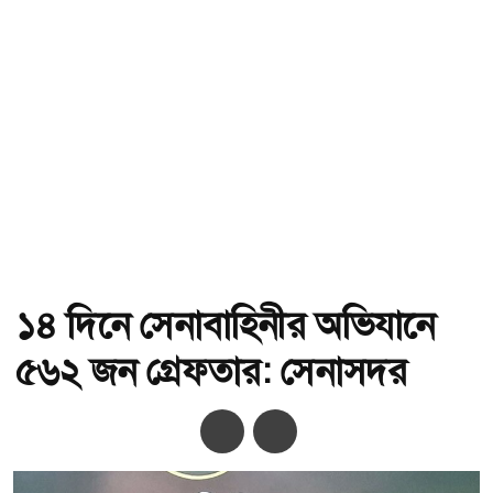
১৪ দিনে সেনাবাহিনীর অভিযানে
৫৬২ জন গ্রেফতার: সেনাসদর
অ-
অ+