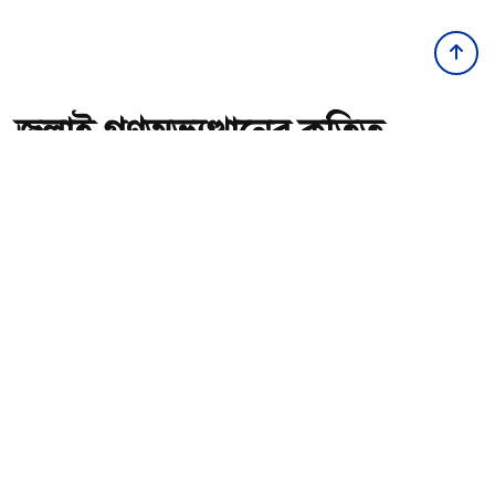
জুলাই গণঅভ্যুত্থানের কৃতিত্ব
জনগণের, কারও একার নয়:
তথ্যমন্ত্রী
অ-
অ+