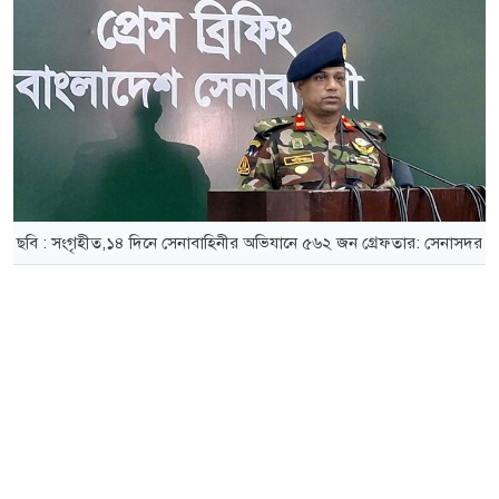
ছবি : সংগৃহীত,১৪ দিনে সেনাবাহিনীর অভিযানে ৫৬২ জন গ্রেফতার: সেনাসদর