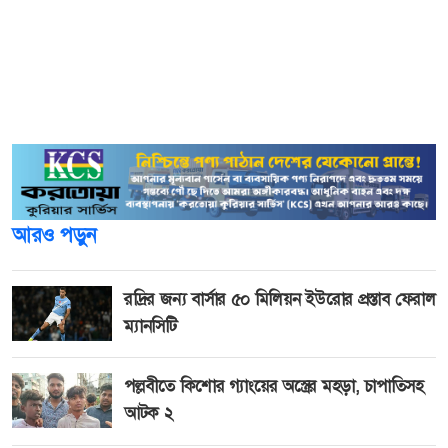
এছাড়াও বিভিন্ন ধরনের অপরাধের সঙ্গে সম্পৃক্ত ৫৬২ জনকে এবং
এ পর্যন্ত ১৫ হাজার ৬৪৬ জনকে সেনাবাহিনী গ্রেফতার করেছে।
যাদের মধ্যে কিশোর গ্যাং, তালিকাভুক্ত অপরাধী, ডাকাতসহ
অন্যান্য অপরাধী রয়েছেন।
আরও পড়ুন
রদ্রির জন্য বার্সার ৫০ মিলিয়ন ইউরোর প্রস্তাব ফেরাল
ম্যানসিটি
পল্লবীতে কিশোর গ্যাংয়ের অস্ত্রের মহড়া, চাপাতিসহ
আটক ২