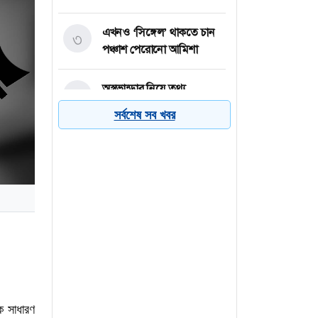
এখনও ‘সিঙ্গেল’ থাকতে চান পঞ্চাশ
৩
পেরোনো আমিশা
অস্ত্রভান্ডার নিয়ে তথ্য ফাঁসকারীদের
৪
কারাদণ্ডের হুঁশিয়ারি ট্রাম্পের
সর্বশেষ সব খবর
বিএনপির সংসদ সদস্য বীথিকাকে
৫
আইনি নোটিশ দিলেন আসিফ মাহমুদ
নতুন বিশ্বরেকর্ড গড়লেন জস বাটলার
৬
ক সাধারণ