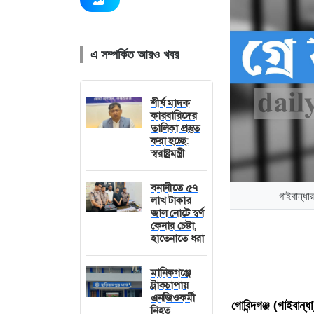
এ সম্পর্কিত আরও খবর
শীর্ষ মাদক
কারবারিদের
তালিকা প্রস্তুত
করা হচ্ছে:
স্বরাষ্ট্রমন্ত্রী
বনানীতে ৫৭ লাখ
গাইবান্ধা
টাকার জাল নোটে
স্বর্ণ কেনার চেষ্টা,
হাতেনাতে ধরা
মানিকগঞ্জে
ট্রাকচাপায়
এনজিওকর্মী
নিহত
গোবিন্দগঞ্জ (গাইবান্ধ