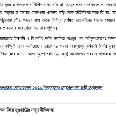
খ সুমন ও উপজেলা তাঁতীলীগের সভাপতি ডা. আব্দুল মমিন শেখ রুবেলকে গ্রেফত
র সন্ধ্যায় উপজেলার কোচাশহর এলাকার বাড়ি থেকে তাঁতীলীগের সভাপতি ডা. আব্
বিন্দগঞ্জ পৌর শহরের বাসা থেকে নিষিদ্ধ ঘোষিত ছাত্রলীগের সাবেক সাধারণ
গ্রেফতার করে গোবিন্দগঞ্জ থানা পুলিশ।
 জামায়াতে ইসলামী ও বিএনপির দলীয় কার্যালয় ভাঙচুর এবং অগ্নিসংযোগের মামল
 সংশ্লিষ্ট সূত্র জানিয়েছে। গোবিন্দগঞ্জ থানার ভারপ্রাপ্ত কর্মকর্তা (ওসি) বুল
 নিশ্চিত করে জানান, আজ বৃহস্পতিবার (২৬ জুন) আদালতের মাধ্যমে তাদেরকে 
রুগুয়ের কোচ হলেন ২০১০ বিশ্বকাপের গোল্ডেন বল জয়ী ফোরলান
িসা নিয়ে যুক্তরাষ্ট্রের নতুন নীতিমালা