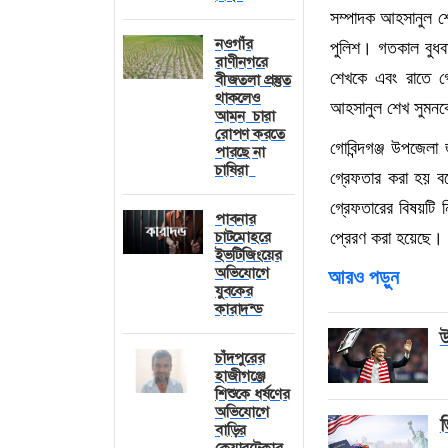
সম্পাদক আহসানুল শে
নওগাঁর রাণীনগরে
বীজতলা প্রস্তুত
পুলিশ। গতকাল বুধবা
থাকলেও আমন
শেখকে এবং রাতে গো
চারা রোপণ করতে
পারছে না চাষিরা
আহসানুল শেখ সুমনকে 
গোবিন্দগঞ্জ উপজেলা
পাবনার চাটমোহরে
ইভটিজিংয়ের
গ্রেফতার করা হয় বলে
অভিযোগে যুবকের
কারাদন্ড
গ্রেফতারের বিষয়টি
প্রেরণ করা হয়েছে।
চাঁদপুরের
হাজীগঞ্জে শিশুকে
আরও পড়ুন
ধর্ষণের অভিযোগে
বাড়ির
কেয়ারটেকার
উ
আটক
ভ