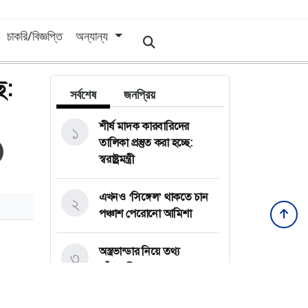
চাকরি/বিজ্ঞপ্তি
অন্যান্য
সর্বশেষ
জনপ্রিয়
শীর্ষ মাদক কারবারিদের তালিকা
১
প্রস্তুত করা হচ্ছে: স্বরাষ্ট্রমন্ত্রী
এখনও ‘সিঙ্গেল’ থাকতে চান পঞ্চাশ
২
পেরোনো আমিশা
অস্ত্রভান্ডার নিয়ে তথ্য ফাঁসকারীদের
৩
কারাদণ্ডের হুঁশিয়ারি ট্রাম্পের
বিএনপির সংসদ সদস্য বীথিকাকে
৪
আইনি নোটিশ দিলেন আসিফ মাহমুদ