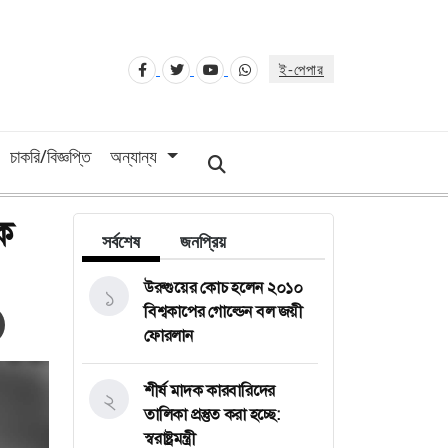
ই-পেপার
চাকরি/বিজ্ঞপ্তি
অন্যান্য
ারণ
সর্বশেষ
জনপ্রিয়
উরুগুয়ের কোচ হলেন ২০১০
১
বিশ্বকাপের গোল্ডেন বল জয়ী
ফোরলান
শীর্ষ মাদক কারবারিদের তালিকা
২
প্রস্তুত করা হচ্ছে: স্বরাষ্ট্রমন্ত্রী