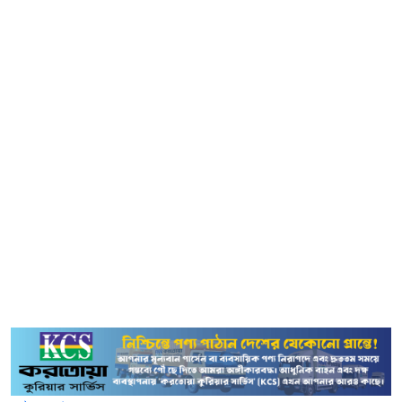
ওইদিনই অনুসন্ধান শেষ না হওয়া পর্যন্ত এসব স্থান-স্থাপনার কোনো
পরিবর্তন, পরিমার্জন, সংযোজন বা বিয়োজন না ঘটানোর জন্য চিঠি
দেওয়া হয়। এখন পর্যন্ত শুম হওয়া ব্যক্তিদের সন্ধানে সারাদেশে
মোট ১৬টি গোপন বন্দিশালা পরিদর্শন করা হয়েছে। এছাড়াও
বিভিন্ন সময়ে তথ্য প্রাপ্তির পরপরই তাৎক্ষণিক অভিযান পরিচালনা
করা হয়েছে। কমিশন অব ইনকোয়ারি অ্যাক্টের ধারা ১০ এ (১) ও
(২) অনুযায়ী কমিশনে দাখিল করা গুম সংক্রান্ত অভিযোগগুলোর
মধ্য থেকে গত বছরের ৪ ডিসেম্বর ও চলতি বছরের ২৬ ফেব্রুয়ারি
এবং ২৫ মার্চ ৩টি পত্রমূলে মোট ১৩১ অভিযোগের বিষয়ে আইন
মোতাবেক এফআইআর বা জিডি রেকর্ডের পর ভুক্তভোগীদের
সন্ধান ও উদ্ধার কার্যক্রম পরিচালনার জন্য পুলিশের আইজিপি
বরাবর পাঠানো হয়েছে।