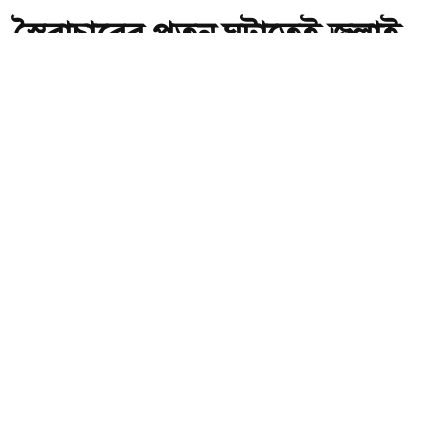
স্বৈরাচারের পতন ঘটাতেই জুলাই
আন্দোলন হয়েছিল: পররাষ্ট্র
প্রতিমন্ত্রী
অ-
অ+