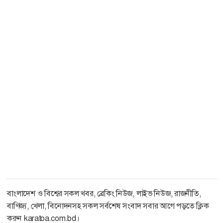
বাংলাদেশ ও বিশ্বের সকল খবর, ব্রেকিং নিউজ, লাইভ নিউজ, রাজনীতি,
বাণিজ্য, খেলা, বিনোদনসহ সকল সর্বশেষ সংবাদ সবার আগে পড়তে ক্লিক
করুন karatoa.com.bd।