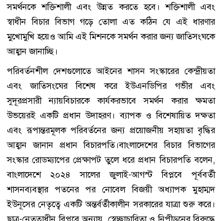
সমর্থনকে শক্তিশালী এবং উন্নত করতে হবে। শক্তিশালী এবং
স্বাধীন বিচার বিভাগ গড়ে তোলা এত কঠিন যে এই ধারণার
মুখোমুখি হয়েও আমি এই মিশনকে সমর্থন করার জন্য জাতিসংঘকে
আহ্বান জানাচ্ছি।
পরিবর্তনশীল দেশগুলোতে আইনের শাসন সংস্কারের কেন্দ্রীয়তা
এবং জাতিসংঘের বিশেষ করে ইউএনডিপির গভীর এবং
সুদূরপ্রসারী ন্যায়বিচারকে কার্যকরভাবে সমর্থন করার ক্ষমতা
উভয়েরই একটি প্রধান উদাহরণ। ব্যাপক ও বিশেষায়িত দক্ষতা
এবং রূপান্তরমূলক পরিবর্তনের জন্য প্রয়োজনীয় সহায়তা বৃদ্ধির
আহ্বান জানান প্রধান বিচারপতি।বাংলাদেশের বিচার বিভাগের
সংস্কার রোডম্যাপের প্রেক্ষাপট তুলে ধরে প্রধান বিচারপতি বলেন,
বাংলাদেশে ২০২৪ সালের জুলাই-আগস্ট বিপ্লবে পূর্ববর্তী
শাসনব্যবস্থার পতনের পর নোবেল বিজয়ী অধ্যাপক মুহাম্মদ
ইউনূসের নেতৃত্বে একটি অন্তর্বর্তীকালীন সরকারের যাত্রা শুরু করে।
ছাত্র-নেতৃত্বাধীন বিপ্লবে অন্যায়, স্বেচ্ছাচারিতা ও নিপীড়নের বিরুদ্ধে