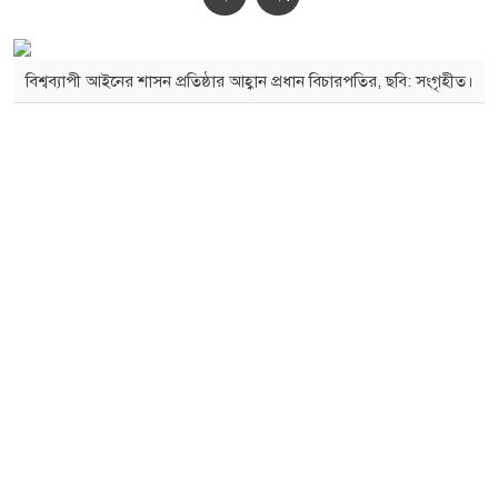
বিশ্বব্যাপী আইনের শাসন প্রতিষ্ঠার আহ্বান প্রধান বিচারপতির, ছবি: সংগৃহীত।