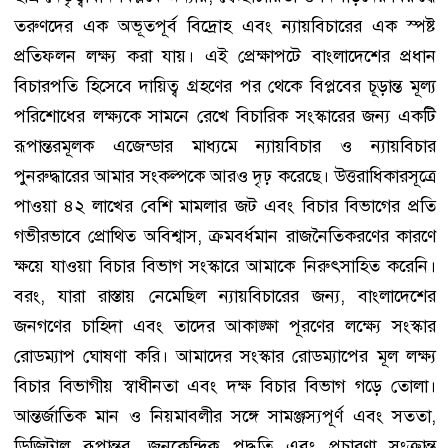
তরুণদের এক অভূতপূর্ব বিদ্রোহ এবং ন্যায়বিচারের এক স্পষ্ট
প্রতিফলন লক্ষ্য করা যায়। এই প্রেক্ষাপটে বাংলাদেশের প্রধান
বিচারপতি হিসেবে দায়িত্ব গ্রহণের পর থেকে বিপ্লবের চূড়ান্ত মূল্য
পরিশোধের লক্ষ্যকে সামনে রেখে বিচারিক সংস্কারের জন্য একটি
রূপান্তরমূলক এজেন্ডার মাধ্যমে ন্যায়বিচার ও ন্যায়বিচার
পুনরুদ্ধারের আমার সংকল্পকে আরও দৃঢ় করেছে। উত্তরাধিকারসূত্রে
পাওয়া ৪২ লাখের বেশি মামলার জট এবং বিচার বিভাগের প্রতি
গভীরভাবে প্রোথিত অবিশ্বাস, ক্রমবর্ধমান রাজনৈতিকরণের কারণে
ক্ষয়ে যাওয়া বিচার বিভাগ সংস্কারে আমাকে নিরুৎসাহিত করেনি।
বরং, যারা রাস্তায় নেমেছিল ন্যায়বিচারের জন্য, বাংলাদেশের
জনগণের চাহিদা এবং তাদের আকাঙ্ক্ষা পূরণের লক্ষ্যে সংস্কার
রোডম্যাপ ঘোষণা করি। আমাদের সংস্কার রোডম্যাপের মূল লক্ষ্য
বিচার বিভাগীয় স্বাধীনতা এবং দক্ষ বিচার বিভাগ গড়ে তোলা।
আন্তর্জাতিক মান ও নিয়মাবলীর সঙ্গে সামঞ্জস্যপূর্ণ এবং সততা,
ডিজিটাল রূপান্তর, জনকেন্দ্রিক পদ্ধতি এবং প্রচারণা সংক্রান্ত