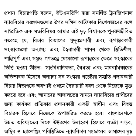
প্রধান বিচারপতি বলেন, ইউএনডিপি দ্বারা সমর্থিত ট্রানজিশনাল
ন্যায়বিচার সরঞ্জামগুলোর উপর দক্ষিণ আফ্রিকার বিশেষজ্ঞদের সঙ্গে
সাম্প্রতিক এক মতবিনিময় আমার এই দৃঢ় বিশ্বাসকে পুনরুজ্জীবিত
করেছে যে, বিচার বিভাগের সুদূরপ্রসারী এবং রূপান্তরকারী
সংস্কারগুলো অন্যায্য এবং স্বৈরাচারী শাসন থেকে স্থিতিশীল,
শান্তিপূর্ণ এবং সমৃদ্ধ গণতন্ত্রে যেকোনো রূপান্তরের ক্ষেত্রে সংস্কারের
ভিত্তি হওয়া উচিত। সাংবিধানিকতা, বৈধতা এবং মানবাধিকারের
অভিভাবক হিসেবে অন্যান্য সব সংস্কার প্রচেষ্টার সম্মতি প্রদানকারী
বিচার বিভাগকে অবশ্যই প্রথমে স্বৈরাচারী কব্জা থেকে নিজেকে মুক্ত
করতে হবে এবং আমাদের আদালতের সামনে ন্যায়বিচার প্রার্থীদের
জন্য কার্যকর প্রতিকার প্রদানকারী একটি স্বাধীন এবং বিশ্বস্ত
বিচারক হিসেবে নিজেকে রূপান্তরিত করতে হবে। বাংলাদেশকে
উন্নত ভবিষ্যতের দিকে উত্তরণের উদাহরণ হিসেবে যতটা সম্ভব,
অস্থির ও চ্যালেঞ্জিং পরিস্থিতিতে ন্যায়বিচার সংস্কারের আমাদের দৃঢ়