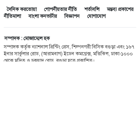
দৈনিক করতোয়া
গোপনীয়তার নীতি
শর্তাবলি
মন্তব্য প্রকাশের
নীতিমালা
বাংলা কনভার্টার
বিজ্ঞাপন
যোগাযোগ
সম্পাদক : মোজাম্মেল হক
সম্পাদক কর্তৃক ন্যাশনাল প্রিন্টিং প্রেস, শিল্পনগরী বিসিক বগুড়া এবং ১৬৭
ইনার সার্কুলার রোড, (আরামবাগ) ইডেন কমপ্লেক্স, মতিঝিল, ঢাকা-১০০০
থেকে মুদ্রিত ও চকযাদু রোড, বগুড়া হতে প্রকাশিত।
E-mail :
karatoaonline@gmail.com
, বিজ্ঞাপন :
karatoabiggapon@gmail.com
ফোন : ০২৫৮৯৯০২৫৩১, ০২৫৮৯৯০২৫৪৮, সার্কুলেশন বিভাগ :
০১৭১৩২২৮৪৬৬, বিজ্ঞাপন বিভাগ : ০২৫৮৯৯০২৫৪৭,
০১৭১৩-২২৮৪৪৮, ফ্যাক্স : ৬০৪২২।
ঢাকা অফিস : স্বজন টাওয়ার, ৪ সেগুন বাগিচা। ফোন : ০২-৪১০৫২১৯২,
০২-৪১০৫২১৯৩, ০২-৪১০৫২১৯৪, ফ্যাক্স : ২২৩৩৮৮৫২২।
সোশ্যাল মিডিয়া