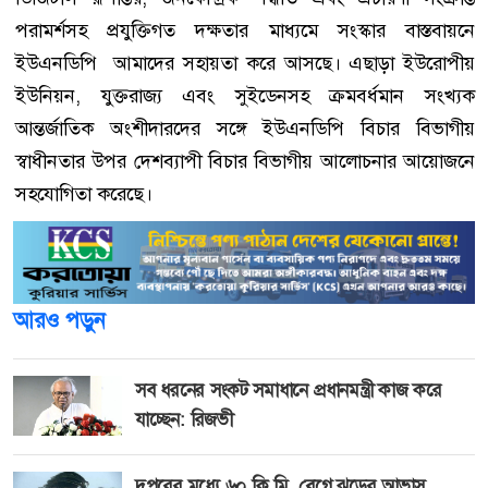
পরামর্শসহ প্রযুক্তিগত দক্ষতার মাধ্যমে সংস্কার বাস্তবায়নে
ইউএনডিপি আমাদের সহায়তা করে আসছে। এছাড়া ইউরোপীয়
ইউনিয়ন, যুক্তরাজ্য এবং সুইডেনসহ ক্রমবর্ধমান সংখ্যক
আন্তর্জাতিক অংশীদারদের সঙ্গে ইউএনডিপি বিচার বিভাগীয়
স্বাধীনতার উপর দেশব্যাপী বিচার বিভাগীয় আলোচনার আয়োজনে
সহযোগিতা করেছে।
আরও পড়ুন
সব ধরনের সংকট সমাধানে প্রধানমন্ত্রী কাজ করে
যাচ্ছেন: রিজভী
দুপুরের মধ্যে ৬০ কি.মি. বেগে ঝড়ের আভাস