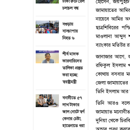
হোসেন, জয়পুহাট
ঢাকা রুটে রেল
চলাচল বন্ধ
জামায়াতের আমির
নায়েবে আমির অধ্
বগুড়ায়
ছাত্রশিবিরের প
বাসচাপায়
মাওলানা আব্দুস 
নিহত ৬
ব্যাংকার মতিউর 
শীর্ষ মাদক
জানাজার আগে, জা
কারবারিদের
রফিকুল ইসলাম খ
তালিকা প্রস্তুত
কোথায় বসবার মত
করা হচ্ছে:
স্বরাষ্ট্রমন্ত্রী
জেলা জামায়াতের
তিনি ইসলাম আর 
বনানীতে ৫৭
তিনি আরও বলেন,
লাখ টাকার
জামায়াত মনোনীত কা
জাল নোটে স্বর্ণ
কেনার চেষ্টা,
দুনিয়া থেকে চিরব
হাতেনাতে ধরা
অভাব পূরণ করবো