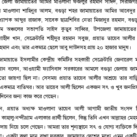
 জেলা জামায়াতের আমির মাওলানা ফজলুর রহমান সাঈদ, সিরাজগঞ্
 মাওলানা শাহিনুর আলম, বগুড়া শহর জামায়াতের আমির আবেদুর 
যাপক আব্দুর রাজাক, সাবেক ছাত্রশিবির নেতা মিজানুর রহমান, বগু
শ্চিম অঞ্চলের সভাপতি সাইদ কুতুব সাব্বির, উপজেলা জামায়াত
শাহীদ খান, সেক্রেটারি শহীদুর রহমান সবুজ, প্রয়াত তায়েব আলীর
রহমান এবং তার একমাত্র ছেলে আবু দাউদসহ প্রায় ২০ হাজার মানুষ।
মায়াতে ইসলামীর কেন্দ্রীয় কমিটির সহকারী সেক্রেটারি জেনারেল 
ান বলেন, আওয়ামী ফ্যাসিবাদ সরকারের আমলে বগুড়া জেলায় জাম
ো জায়গা ছিল না। সেসময় প্রয়াত তায়েব আলীর আশ্রয়ে তার বাড়ি
 একমাত্র বাতিঘর। আর তায়েব আলী ছিলেন একজন সৎ ও খুব জনপ্রি
দিনের জন্য কাজ করে গেছেন।
 প্রয়াত অধ্যক্ষ মাওলানা তায়েব আলী আগামী জাতীয় সংসদ নির
হালু-নন্দীগ্রাম এলাকার প্রার্থী ছিলেন, কিন্তু তিনি এখন আল্লাহর মে
িদায় নিয়ে চলে গেছেন। আমরা তার শূন্যস্থানে সৎ ও যোগ্য ব্যক্তিকে দ
। একটা কথা মনে রাখা দরকার, জামায়াত দেশের মধ্যে এমন একটি