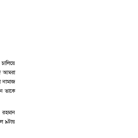
 চালিয়ে
ি আমরা
া নামাজ
নে তাকে
 রহমান
ল ৯টায়