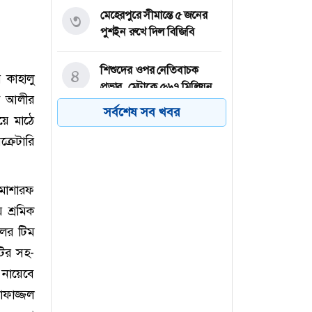
মেহেরপুরে সীমান্তে ৫ জনের
৩
পুশইন রুখে দিল বিজিবি
শিশুদের ওপর নেতিবাচক
৪
 কাহালু
প্রভাব, মেটাকে ৫৬৭ মিলিয়ন
েব আলীর
ডলার জরিমানা
সর্বশেষ সব খবর
য়ে মাঠে
্রেটারি
ট্রাম্পের বিরুদ্ধে বারবার
৫
‘লোকদেখানো কূটনীতির’
অভিযোগ ইরানের
 মোশারফ
য় শ্রমিক
থাইল্যান্ডের স্কুলে শিক্ষার্থীর
৬
এলোপাতাড়ি গুলিতে নিহত ৬
লের টিম
টির সহ-
 নায়েবে
োফাজ্জল