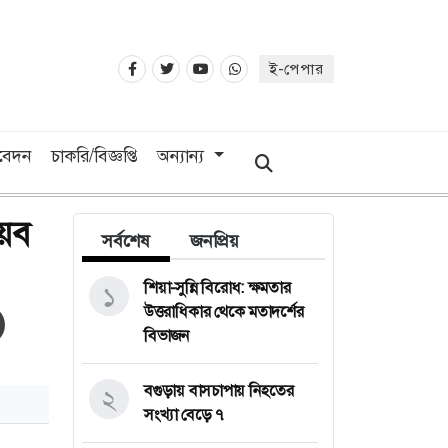
ই-পেপার
িবেদন
চাকরি/বিজ্ঞপ্তি
অন্যান্য
য়েব
সর্বশেষ
জনপ্রিয়
শিয়া-সুন্নি বিরোধ: ক্ষমতার
১
উত্তরাধিকার থেকে মতাদর্শের
বিভাজন
বগুড়ায় বাসচাপায় নিহতের
২
সংখ্যা বেড়ে ৭