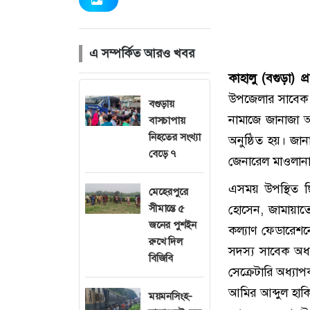
এ সম্পর্কিত আরও খবর
কাহালু (বগুড়া) প্
উপজেলার সাবেক চ
বগুড়ায়
নামাজে জানাজা 
বাসচাপায়
নিহতের সংখ্যা
অনুষ্ঠিত হয়। জান
বেড়ে ৭
জেনারেল মাওলান
এসময় উপস্থিত ছ
মেহেরপুরে
সীমান্তে ৫
হোসেন, জামায়াতে ই
জনের পুশইন
কল্যাণ ফেডারেশনে
রুখে দিল
সদস্য সাবেক অধ্য
বিজিবি
সেক্রেটারি অধ্য
আমির আব্দুল হাকি
ময়মনসিংহ-