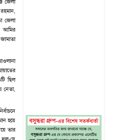
জ জেলা
রহমান,
ড়া জেলা
ের আমির
 জামাতা
মাওলানা
ায়াতের
টি ছিল
য় নেতা,
্বাচনে
হমান হয়ে
িয়ে তার
 দল-যে