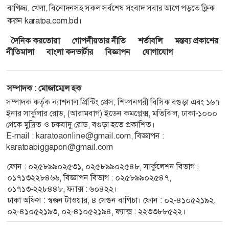
বাণিজ্য, খেলা, বিনোদনসহ সকল সর্বশেষ সংবাদ সবার আগে পড়তে ক্লিক
করুন karatoa.com.bd।
দৈনিক করতোয়া
গোপনীয়তার নীতি
শর্তাবলি
মন্তব্য প্রকাশের
নীতিমালা
বাংলা কনভার্টার
বিজ্ঞাপন
যোগাযোগ
সম্পাদক : মোজাম্মেল হক
সম্পাদক কর্তৃক ন্যাশনাল প্রিন্টিং প্রেস, শিল্পনগরী বিসিক বগুড়া এবং ১৬৭
ইনার সার্কুলার রোড, (আরামবাগ) ইডেন কমপ্লেক্স, মতিঝিল, ঢাকা-১০০০
থেকে মুদ্রিত ও চকযাদু রোড, বগুড়া হতে প্রকাশিত।
E-mail :
karatoaonline@gmail.com
, বিজ্ঞাপন :
karatoabiggapon@gmail.com
ফোন : ০২৫৮৯৯০২৫৩১, ০২৫৮৯৯০২৫৪৮, সার্কুলেশন বিভাগ :
০১৭১৩২২৮৪৬৬, বিজ্ঞাপন বিভাগ : ০২৫৮৯৯০২৫৪৭,
০১৭১৩-২২৮৪৪৮, ফ্যাক্স : ৬০৪২২।
ঢাকা অফিস : স্বজন টাওয়ার, ৪ সেগুন বাগিচা। ফোন : ০২-৪১০৫২১৯২,
০২-৪১০৫২১৯৩, ০২-৪১০৫২১৯৪, ফ্যাক্স : ২২৩৩৮৮৫২২।