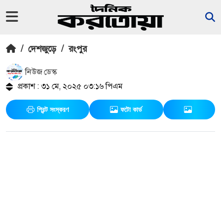
/
দেশজুড়ে
/
রংপুর
নিউজ ডেস্ক
প্রকাশ : ৩১ মে, ২০২৫ ০৩:১৬ পিএম
প্রিন্ট সংস্করণ
ফটো কার্ড