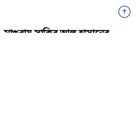
মাগুরায় সাকিব আল হাসানের
বাড়িতে আগুন, পেট্রলবোমা
বিস্ফোরণ
অ-
অ+