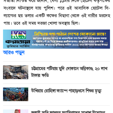
সত্যতা নিশ্চিত করে জানান, বেলা ১১টার দিকে হোটেল কর্তৃপক্ষের
সংবাদে ঘটনাস্থলে যায় পুলিশ। পরে ওই আবাসিক হোটেল সি-
ল্যান্ডের ছয় তলার একটি কক্ষের বিছানা থেকে ওই নারীর মরদেহ
পায়। তবে ওই সময় দরজা খোলা অবস্থায় ছিল।
আরও পড়ুন
চট্টগ্রামের পটিয়ায় মুদি দোকানে অগ্নিকাণ্ড, ২০ লাখ
টাকার ক্ষতি
উখিয়ায় রোহিঙ্গা ক্যাম্পে পাহাড়ধসে শিশুর মৃত্যু
জুলাই স্মৃতি জাদুঘর ফ্যাসিবাদের মুখোশ উন্মোচন