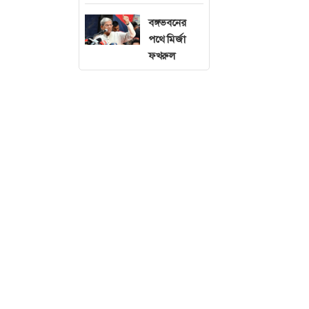
বঙ্গভবনের
পথে মির্জা
ফখরুল
সাইবার সুরক্ষা অধ্
তৈরি ও প্রচারণা 
টাকা পর্যন্ত জরিম
প্রতারণা বা জালিয