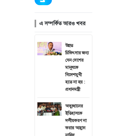
এ সম্পর্কিত আরও খবর
অনলাইন জুয়ার
শনাক্ত করেছে পু
উন্নত
চিকিৎসার জন্য
মঙ্গলবার (২৭ মে)
যেন দেশের
মানুষকে
বিদেশমুখী
বিজ্ঞপ্তিতে বলা হ
হতে না হয় :
বেটিংয়ের সারা 
প্রধানমন্ত্রী
অপরাধে জড়িতদের
কাজ করছে।
অভ্যুত্থানের
ইতিহাসকে
সিআইডি জানায়, এস
দলীয়করণ না
করার লক্ষ্যে অপর
করার আহ্বান
নাহিদ