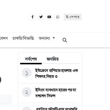
ই-পেপার
িবেদন
চাকরি/বিজ্ঞপ্তি
অন্যান্য
সর্বশেষ
জনপ্রিয়
ইউক্রেনে রাশিয়ার হামলায় এক
১
শিশুসহ নিহত ৩
ইনিংস ব্যবধানে হারের পর যা
২
বললেন সিমন্স
নাটোরে ভটভটি-বাস মুখোমুখি