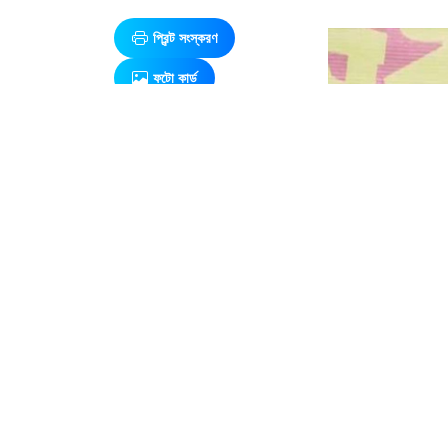
প্রিন্ট সংস্করণ
ফটো কার্ড
এ সম্পর্কিত আরও খবর
অভ্যুত্থানের
ইতিহাসকে
দলীয়করণ না
করার আহ্বান
নাহিদ
ইসলামের
উন্নত চিকিৎসার 
রাজধানীতে