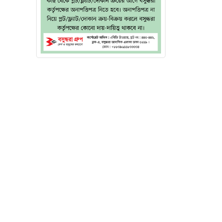
 পোর্টাল
, ১ কোটি
 লেনদেন,