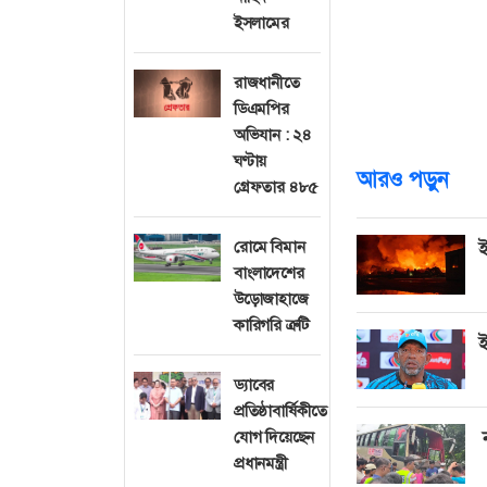
সংস্থাটি বলছে
ইসলামের
যোগাযোগমাধ্যম ব
আশায় জুয়ার আসক
রাজধানীতে
এবং বিভিন্ন অপর
ডিএমপির
ঘটনার সঙ্গে জড়িয
অভিযান : ২৪
ঘণ্টায়
আরও পড়ুন
গ্রেফতার ৪৮৫
রোমে বিমান
ই
বাংলাদেশের
উড়োজাহাজে
কারিগরি ত্রুটি
ই
ড্যাবের
প্রতিষ্ঠাবার্ষিকীতে
যোগ দিয়েছেন
ন
প্রধানমন্ত্রী