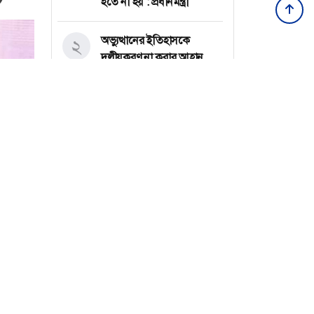
হতে না হয় : প্রধানমন্ত্রী
অভ্যুত্থানের ইতিহাসকে
২
দলীয়করণ না করার আহ্বান
নাহিদ ইসলামের
বগুড়ার উন্নয়ন দেশের
৩
সমতাভিত্তিক উন্নয়নের একটি
অংশমাত্র
রাজধানীতে ডিএমপির অভিযান
৪
সর্বশেষ সব খবর
: ২৪ ঘণ্টায় গ্রেফতার ৪৮৫
প্রত্যন্ত গ্রামাঞ্চলের
৫
শিক্ষাব্যবস্থার দুরবস্থা
ওয়া।
রোমে বিমান বাংলাদেশের
৬
উড়োজাহাজে কারিগরি ত্রুটি