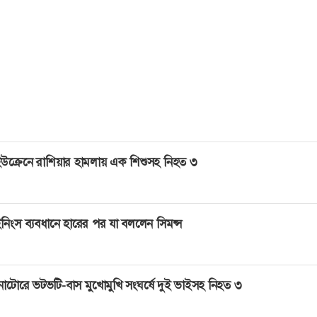
, অনলাইন জুয়া বর্তমানে মোবাইল অ্যাপ, ওয়েববসাইট ও স
্যবহার করে পরিচালিত হচ্ছে, যেখানে অংশগ্রহণকারীরা সহজে অর্থ উপ
্তিতে জড়িয়ে পড়ছে। এর ফলে অনেকেই আর্থিকভাবে দেউলিয়া ও নিঃস্
াধমূলক কর্মকাণ্ড, পারিবারিক সহিংসতা, এমনকি আত্মহত্যার মতো মর্
়ে পড়ছে।
উক্রেনে রাশিয়ার হামলায় এক শিশুসহ নিহত ৩
নিংস ব্যবধানে হারের পর যা বললেন সিমন্স
াটোরে ভটভটি-বাস মুখোমুখি সংঘর্ষে দুই ভাইসহ নিহত ৩