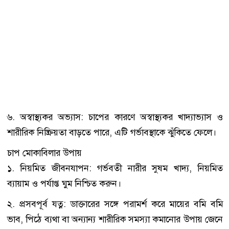
৬. অস্বাস্থ্যকর অভ্যাস: চাপের কারণে অস্বাস্থ্যকর খাদ্যাভ্যাস ও
শারীরিক নিষ্ক্রিয়তা বাড়তে পারে, এটি গর্ভাবস্থাকে ঝুঁকিতে ফেলে।
চাপ মোকাবিলার উপায়
১. নিয়মিত জীবনযাপন: গর্ভবতী নারীর সুষম খাদ্য, নিয়মিত
ব্যায়াম ও পর্যাপ্ত ঘুম নিশ্চিত করুন।
২. প্রসবপূর্ব যত্ন: ডাক্তারের সঙ্গে পরামর্শ করে মায়ের বমি বমি
ভাব, পিঠে ব্যথা বা অন্যান্য শারীরিক সমস্যা কমানোর উপায় জেনে