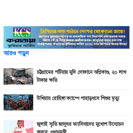
তাৎক্ষণিকভাবে তদন্ত শুরু করেছে। ব্যাংক দায়ী বা দায়ীদের বিরুদ্ধে
দ্রুত শাস্তিমূলক ব্যবস্থা গ্রহণ করতে আইনশৃঙ্খলা বাহিনীর সাথে
কাজ শুরু করেছে।
আরও পড়ুন
চট্টগ্রামের পটিয়ায় মুদি দোকানে অগ্নিকাণ্ড, ২০ লাখ
টাকার ক্ষতি
উখিয়ায় রোহিঙ্গা ক্যাম্পে পাহাড়ধসে শিশুর মৃত্যু
জুলাই স্মৃতি জাদুঘর ফ্যাসিবাদের মুখোশ উন্মোচন
করবে: প্রধানমন্ত্রী