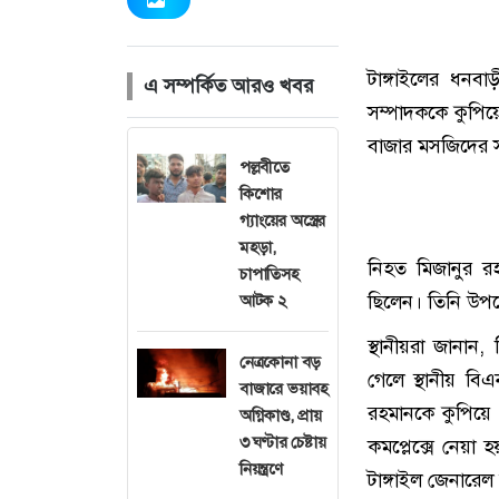
টাঙ্গাইলের ধনব
এ সম্পর্কিত আরও খবর
সম্পাদককে কুপিয়
বাজার মসজিদের 
পল্লবীতে
কিশোর
গ্যাংয়ের অস্ত্রের
মহড়া,
নিহত মিজানুর র
চাপাতিসহ
ছিলেন। তিনি উপজেল
আটক ২
স্থানীয়রা জানান
নেত্রকোনা বড়
গেলে স্থানীয় ব
বাজারে ভয়াবহ
রহমানকে কুপিয়ে 
অগ্নিকাণ্ড, প্রায়
৩ ঘণ্টার চেষ্টায়
কমপ্লেক্সে নেয়া
নিয়ন্ত্রণে
টাঙ্গাইল জেনারে