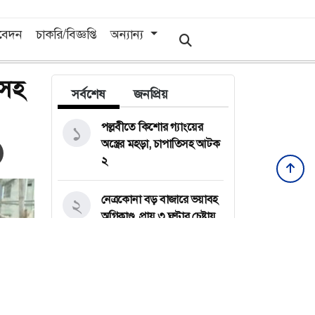
িবেদন
চাকরি/বিজ্ঞপ্তি
অন্যান্য
িসহ
সর্বশেষ
জনপ্রিয়
পল্লবীতে কিশোর গ্যাংয়ের
১
অস্ত্রের মহড়া, চাপাতিসহ আটক
২
নেত্রকোনা বড় বাজারে ভয়াবহ
২
অগ্নিকাণ্ড, প্রায় ৩ ঘণ্টার চেষ্টায়
নিয়ন্ত্রণে
কয়েক ডজন
৩
অভিবাসনপ্রত্যাশীকে উদ্ধার
গ্রিসের, বেশিরভাগ বাংলাদেশি