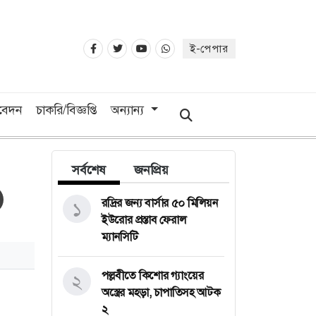
ই-পেপার
িবেদন
চাকরি/বিজ্ঞপ্তি
অন্যান্য
সর্বশেষ
জনপ্রিয়
রদ্রির জন্য বার্সার ৫০ মিলিয়ন
১
ইউরোর প্রস্তাব ফেরাল
ম্যানসিটি
পল্লবীতে কিশোর গ্যাংয়ের
২
অস্ত্রের মহড়া, চাপাতিসহ আটক
২