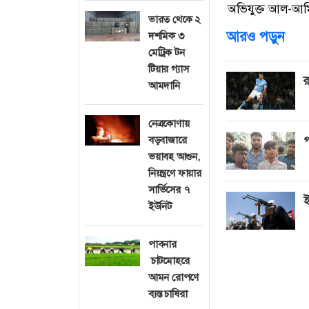
অভিযুক্ত আল-আম
ভারত থেকে ২
আরও পড়ুন
দশমিক ৩
মেট্রিক টন
টিয়ার গ্যাস
র
আমদানি
নেত্রকোণায়
বড়বাজারে
প
ভয়াবহ আগুন,
নিয়ন্ত্রণে ফায়ার
সার্ভিসের ৭
ই
ইউনিট
পাবনার
চাটমোহরে
আমন রোপণে
ব্যস্ত চাষিরা