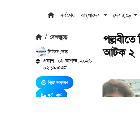
সর্বশেষ
বাংলাদেশ
দেশজুড়ে
পল্লবীতে 
/
দেশজুড়ে
আটক ২
নিউজ ডেস্ক
প্রকাশ : ০৮ আগস্ট, ২০২৬
০২:১৯ এএম
প্রিন্ট সংস্করণ
ফটো কার্ড
এ সম্পর্কিত আরও খবর