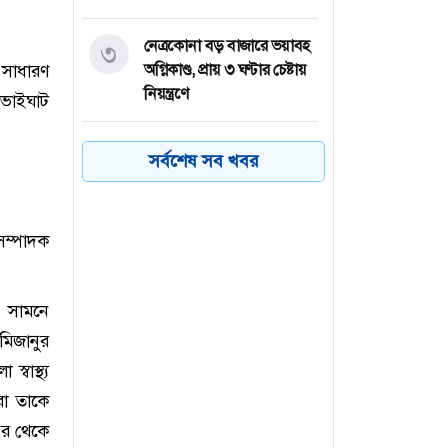
নেত্রকোনা বড় বাজারে ভয়াবহ
৩
সাধারণ
অগ্নিকাণ্ড, প্রায় ৩ ঘণ্টার চেষ্টায়
নিয়ন্ত্রণে
 ভাইঘাট
কয়েক ডজন
৪
সর্বশেষ সব খবর
অভিবাসনপ্রত্যাশীকে উদ্ধার
গ্রিসের, বেশিরভাগ বাংলাদেশি
ম্পাদক
জুলাই গণঅভ্যুত্থানের কৃতিত্ব
৫
জনগণের, কারও একার নয়:
তথ্যমন্ত্রী
র সামনে
িজানুর
ভারত থেকে ২ দশমিক ৩
৬
বাস্থ্য
মেট্রিক টন টিয়ার গ্যাস
রা তাকে
আমদানি
পর থেকে