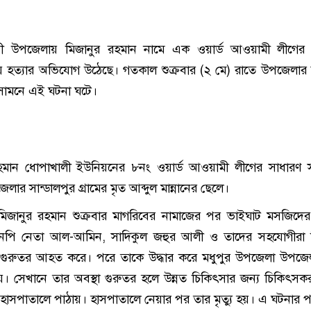
াড়ী উপজেলায় মিজানুর রহমান নামে এক ওয়ার্ড আওয়ামী লীগের 
ে হত্যার অভিযোগ উঠেছে। গতকাল শুক্রবার (২ মে) রাতে উপজেলার
সামনে এই ঘটনা ঘটে।
হমান ধোপাখালী ইউনিয়নের ৮নং ওয়ার্ড আওয়ামী লীগের সাধারণ স
ার সান্ডালপুর গ্রামের মৃত আব্দুল মান্নানের ছেলে।
, মিজানুর রহমান শুক্রবার মাগরিবের নামাজের পর ভাইঘাট মসজিদে
িএনপি নেতা আল-আমিন, সাদিকুল জহুর আলী ও তাদের সহযোগীরা ম
গুরুতর আহত করে। পরে তাকে উদ্ধার করে মধুপুর উপজেলা উপজেলা স্
 হয়। সেখানে তার অবস্থা গুরুতর হলে উন্নত চিকিৎসার জন্য চিকিৎসক
ল হাসপাতালে পাঠায়। হাসপাতালে নেয়ার পর তার মৃত্যু হয়। এ ঘটনার 