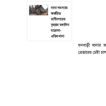
নানা সমস্যায়
জর্জরিত
রাণীনগরের
বৃহত্তম চকাদিন
মাদ্রাসা-
এতিমখানা
ধনবাড়ী থানার ভা
গ্রেপ্তারের চেষ্টা চ