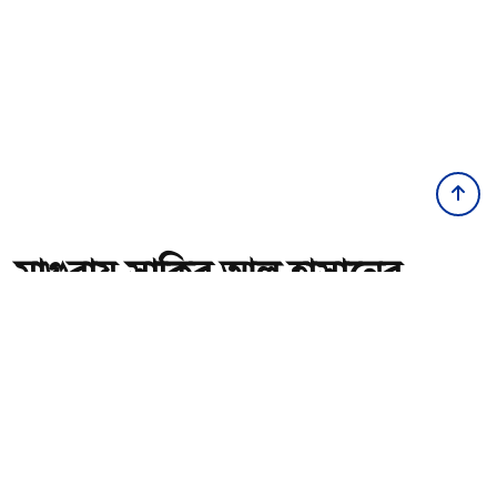
মাগুরায় সাকিব আল হাসানের
বাড়িতে আগুন, পেট্রলবোমা
বিস্ফোরণ
অ-
অ+