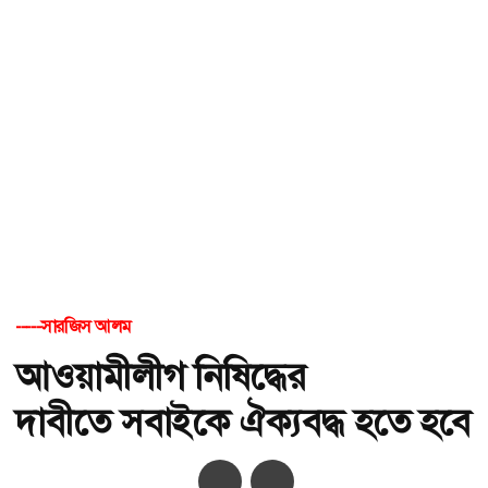
-----সারজিস আলম
আওয়ামীলীগ নিষিদ্ধের
দাবীতে সবাইকে ঐক্যবদ্ধ হতে হবে
অ-
অ+