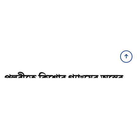
পল্লবীতে কিশোর গ্যাংয়ের অস্ত্রের
মহড়া, চাপাতিসহ আটক ২
অ-
অ+