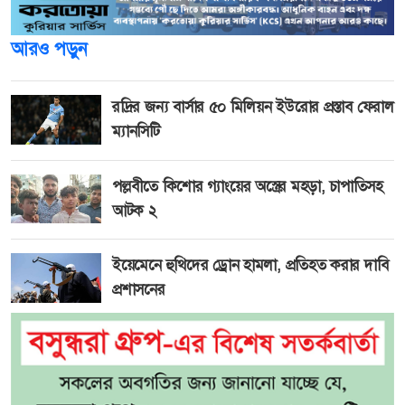
আরও পড়ুন
রদ্রির জন্য বার্সার ৫০ মিলিয়ন ইউরোর প্রস্তাব ফেরাল
ম্যানসিটি
পল্লবীতে কিশোর গ্যাংয়ের অস্ত্রের মহড়া, চাপাতিসহ
আটক ২
ইয়েমেনে হুথিদের ড্রোন হামলা, প্রতিহত করার দাবি
প্রশাসনের