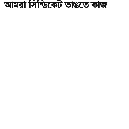
আমরা সিন্ডিকেট ভাঙতে কাজ
করছি: আইনমন্ত্রী
অ-
অ+
আমরা সিন্ডিকেট ভাঙতে কাজ করছি: আইনমন্ত্রী , ছবি: সংগৃহীত।