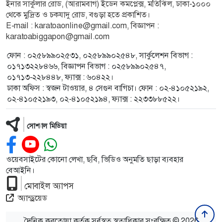
ইনার সার্কুলার রোড, (আরামবাগ) ইডেন কমপ্লেক্স, মতিঝিল, ঢাকা-১০০০
থেকে মুদ্রিত ও চকযাদু রোড, বগুড়া হতে প্রকাশিত।
E-mail :
karatoaonline@gmail.com
, বিজ্ঞাপন :
karatoabiggapon@gmail.com
ফোন : ০২৫৮৯৯০২৫৩১, ০২৫৮৯৯০২৫৪৮, সার্কুলেশন বিভাগ :
০১৭১৩২২৮৪৬৬, বিজ্ঞাপন বিভাগ : ০২৫৮৯৯০২৫৪৭,
০১৭১৩-২২৮৪৪৮, ফ্যাক্স : ৬০৪২২।
ঢাকা অফিস : স্বজন টাওয়ার, ৪ সেগুন বাগিচা। ফোন : ০২-৪১০৫২১৯২,
০২-৪১০৫২১৯৩, ০২-৪১০৫২১৯৪, ফ্যাক্স : ২২৩৩৮৮৫২২।
সোশ্যাল মিডিয়া
ওয়েবসাইটের কোনো লেখা, ছবি, ভিডিও অনুমতি ছাড়া ব্যবহার
বেআইনি।
মোবাইল অ্যাপস
অ্যান্ড্রয়েড
দৈনিক করতোয়া কর্তৃক সর্বস্বত্ব স্বত্বাধিকার সংরক্ষিত © 2026