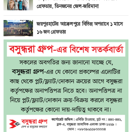
গ্রেফতার, তিনজনের জেল-জরিমানা
জয়পুরহাটের আক্কেলপুরে বিভিন্ন অপরাধে ১ মাসে
১৬ জন গ্রেফতার