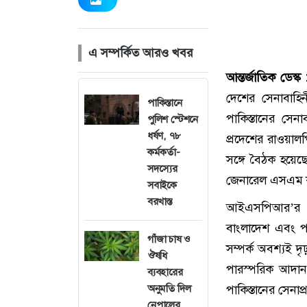
এ সম্পর্কিত আরও খবর
আন্তর্জাতিক ডেস্ক
দেশের সেনাবাহি
পাকিস্তানে
পাকিস্তানের সে
পুলিশ স্টেশনে
ধর্ষণ, ৭৮
প্রদেশের রাওয়ালপ
কর্মকর্তা-
সঙ্গে বৈঠক হয়েছে
সদস্যের
জেনারেল এসএম 
সবাইকে
বরখাস্ত
আইএসপিআর’র বি
বাংলাদেশ এবং পাক
গাঁজা চাষ ও
সম্পর্ক অবশ্যই দৃ
ঔষধি
পারস্পরিক আদান-
ব্যবহারের
অনুমতি দিল
পাকিস্তানের সেন
নেপালের