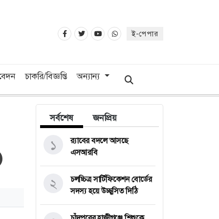
ই-পেপার
িবেদন
চাকরি/বিজ্ঞপ্তি
অন্যান্য
সর্বশেষ
জনপ্রিয়
র‍্যাবের বদলে আসছে
১
এসআরবি
চলচ্চিত্র সার্টিফিকেশন বোর্ডের
২
সদস্য হয়ে উচ্ছ্বসিত দিঠি
চাঁদপুরের হাজীগঞ্জে শিশুকে