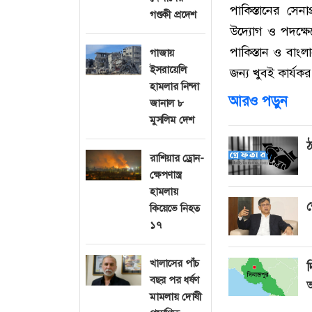
পাকিস্তানের সেনা
গণ্ডকী প্রদেশ
উদ্যোগ ও পদক্ষেপ
পাকিস্তান ও বাংলা
গাজায়
ইসরায়েলি
জন্য খুবই কার্যক
হামলার নিন্দা
আরও পড়ুন
জানাল ৮
মুসলিম দেশ
ঠ
রাশিয়ার ড্রোন-
ক্ষেপণাস্ত্র
হামলায়
শ
কিয়েভে নিহত
১৭
খালাসের পাঁচ
দ
বছর পর ধর্ষণ
মামলায় দোষী