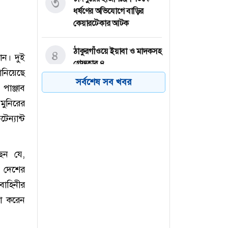
৩
ধর্ষণের অভিযোগে বাড়ির
কেয়ারটেকার আটক
ঠাকুরগাঁওয়ে ইয়াবা ও মাদকসহ
৪
ান। দুই
গ্রেফতার ৪
নিয়েছে
সর্বশেষ সব খবর
পাঞ্জাব
শেখ হাসিনাকে ভারত
৫
মুনিরের
গণমাধ্যমে কথা বলতে দিলো
কেন— প্রশ্ন স্বরাষ্ট্রমন্ত্রীর
ন্যান্ট
দিনাজপুরে মাছ ধরাকে কেন্দ্র
৬
েন যে,
করে বড় ভাই ও ভাতিজার
আঘাতে ছোট ভাইয়ের মৃত্যু,
ই দেশের
আটক ১
াবাহিনীর
না করেন