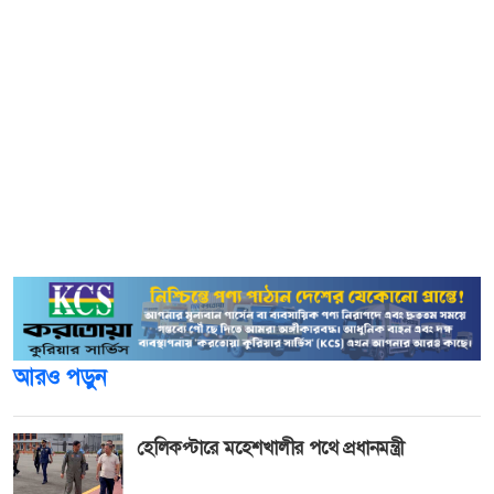
জানান গত ২০ ডিসেম্বর দিনগত রাতে ওই মহাশ্মশানের পাশের
বাগান থেকে লেবু চুরি করতে যায় সবুজ ও তার সহযোগিরা।
ওইদিন বিকেলে মহাশ্মশানের ভান্ডারে টাকা থাকতে পারে । টাকা
চুরির উদ্দেশ্যে ভান্ডার কক্ষে হানা দেয় চোরের দল।
এসময় তারা কালী মন্দিরের তালা ভেঙ্গে কাঁসা পিতলের বিভিন্ন
বাসনপত্র চুরি করার সময় তা দেখে ফেলেছে সন্দেহে চোরের দল
তরুণের হাত-পা বেঁধে মুখে কাপড় গুজে দেয়। পরে রাতের কোন
এক সময়ে তরুণ শ্বাসরোধ হয়ে মারা যান।
আরও পড়ুন
হেলিকপ্টারে মহেশখালীর পথে প্রধানমন্ত্রী