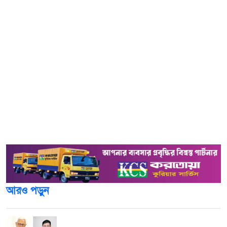
বাংলাদেশ জামায়াতে ইসলামী ব্রাহ্মণবাড়িয়া জেলা শাখার
আয়োজনে শীতার্ত মানুষের মধ্যে শীতবস্ত্র বিতরণ করা হয়েছে।
আজ শুক্রবার (১০ জানুয়ারি) সকালে সদর উপজেলার চান্দপুর
তমিজ উদ্দিন মাধ্যমিক বিদ্যালয় মাঠে আয়োজিত অনুষ্ঠানে প্রধান
অতিথি ছিলেন জেলা জামায়াতের আমির মো. গোলাম ফারুক।
আরও পড়ুন
পাটওয়ারীর ওপর ‘আসল মার শুরুই হয়নি’: এমপি