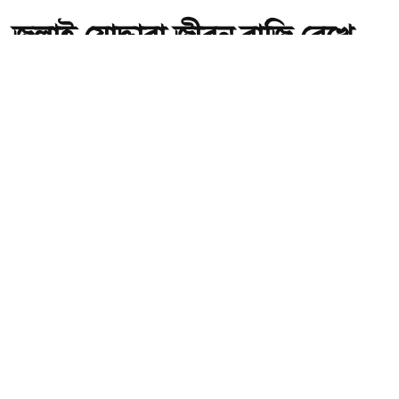
জুলাই যোদ্ধারা জীবন বাজি রেখে
দেশকে নতুন করে স্বাধীন করেছেন:
গণপূর্তমন্ত্রী
অ-
অ+