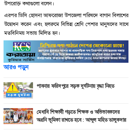
উপরোক্ত কথাগুলো বলেন।
এরপর ডিসি হোসনা আফরোজা উপজেলা পরিষদে বাগান বিলাশের
উদ্বোধন করেন এবং হলরুমে বিভিন্ন শ্রেণি পেশার মানুষদের সাথে
মতবিনিময় সভায় মিলিত হন।
আরও পড়ুন
পাবনার ফরিদপুরে সড়ক দুর্ঘটনায় বৃদ্ধা নিহত
মেধাবি শিক্ষার্থী গড়তে শিক্ষক ও অভিভাবকদের
অগ্রনি ভূমিকা রাখতে হবে : আব্দুল মহিত তালুকদার