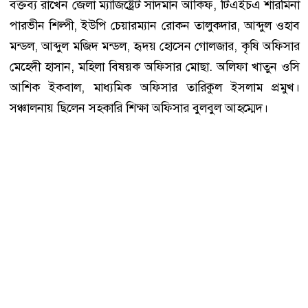
বক্তব্য রাখেন জেলা ম্যাজিষ্ট্রেট সাদমান আকিফ, টিএইচএ শারমিনা
পারভীন শিল্পী, ইউপি চেয়ারম্যান রোকন তালুকদার, আব্দুল ওহাব
মন্ডল, আব্দুল মজিদ মন্ডল, হৃদয় হোসেন গোলজার, কৃষি অফিসার
মেহেদী হাসান, মহিলা বিষয়ক অফিসার মোছা. অলিফা খাতুন ওসি
আশিক ইকবাল, মাধ্যমিক অফিসার তারিকুল ইসলাম প্রমুখ।
সঞ্চালনায় ছিলেন সহকারি শিক্ষা অফিসার বুলবুল আহম্মেদ।