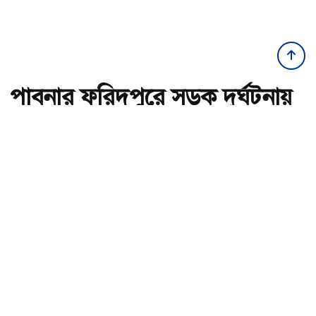
পাবনার ফরিদপুরে সড়ক দুর্ঘটনায়
বৃদ্ধা নিহত
অ-
অ+