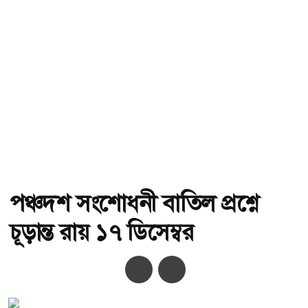
পঞ্চদশ সংশোধনী বাতিল প্রশ্নে
চূড়ান্ত রায় ১৭ ডিসেম্বর
অ-
অ+