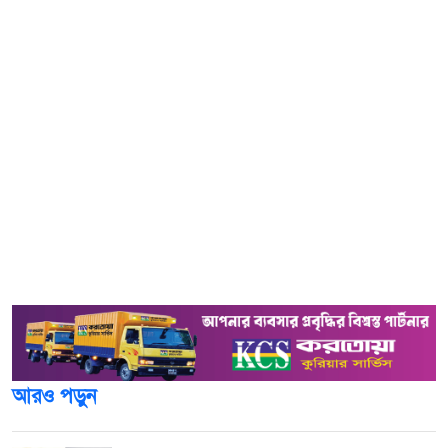
বহুল আলোচিত তত্ত্বাবধায়ক সরকার বাতিলসহ বেশকিছু বিষয়ে
আনা সংবিধানের পঞ্চদশ সংশোধনী কেন অবৈধ হবে না, এই মর্মে
জারি করা রুলের রায়ের জন্য আগামী ১৭ ডিসেম্বর দিন ধার্য
করেছেন হাইকোর্ট।
বৃহস্পতিবার (৫ ডিসেম্বর) বিচারপতি ফারাহ মাহবুব ও বিচারপতি
দেবাশীষ রায় চৌধুরীর হাইকোর্ট বেঞ্চ রায়ের জন্য এ দিন ধার্য
করেন।
আরও পড়ুন