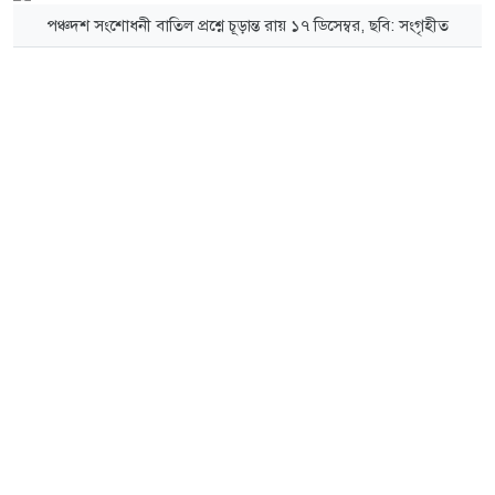
পঞ্চদশ সংশোধনী বাতিল প্রশ্নে চূড়ান্ত রায় ১৭ ডিসেম্বর, ছবি: সংগৃহীত