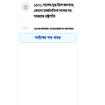
১৯৭১ সালের যুদ্ধ ছিল জনতার,
৩
কোনো রাজনৈতিক দলের নয় :
ভারপ্রাপ্ত রাষ্ট্রপতি
াজ তাদের
নেত্রকোণায় বড়বাজারে ভয়াবহ
৪
আগুন, নিয়ন্ত্রণে ফায়ার
সর্বশেষ সব খবর
সার্ভিসের ৭ ইউনিট
খ্যানের
ন। ঢাকা
গুলশানে আওয়ামী লীগ
৫
্যাচারাল
নেতাকর্মীদের গোপন বৈঠক,
া বলেন,
গ্রেফতার ৬
ু ম্লান
পাবনার চাটমোহরে আমন
 প্রমাণ
৬
রোপণে ব্যস্ত চাষিরা
ছে ২০০১
ছে নতুন