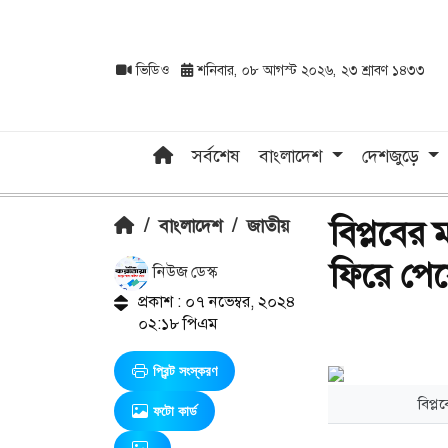
ভিডিও
শনিবার, ০৮ আগস্ট ২০২৬, ২৩ শ্রাবণ ১৪৩৩
সর্বশেষ
বাংলাদেশ
দেশজুড়ে
বিপ্লবের ম
/
বাংলাদেশ
/
জাতীয়
ফিরে পেয়ে
নিউজ ডেস্ক
প্রকাশ : ০৭ নভেম্বর, ২০২৪
০২:১৮ পিএম
প্রিন্ট সংস্করণ
বিপ্ল
ফটো কার্ড