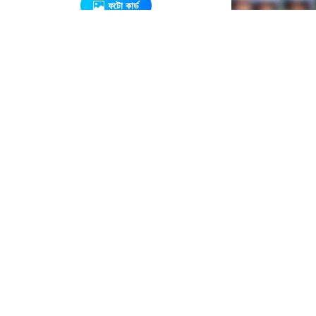
ফটো কার্ড
এ সম্পর্কিত আরও খবর
১৯৭১ সালের
যুদ্ধ ছিল
জনতার,
কোনো
রাজনৈতিক
দলের নয় :
ভারপ্রাপ্ত
রাষ্ট্রপতি
গুলশানে
আওয়ামী লীগ