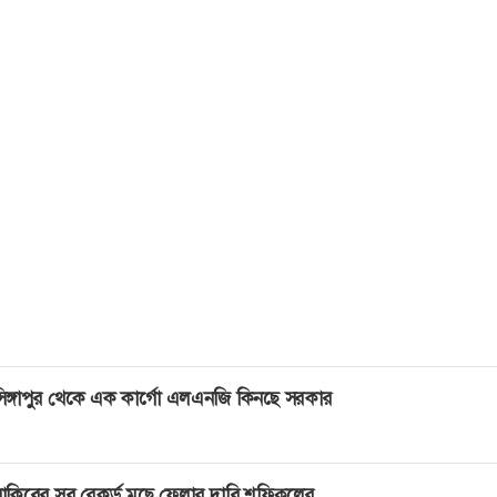
 শুরুর মধ্যে যে অসঙ্গতি ধরা পড়েছিল, তার থেকেই ওই আবিষ্কারের চ
। অখ্যাত জায়গার অখ্যাত এই বিজ্ঞানীর এই অদ্ভুত আবিষ্কারের কথা 
তে যাবে? কিন্তু নিজের কাজের ওপর অত্যন্ত আস্থাশীল বসু সোজা 
প্রতিষ্ঠিত বিজ্ঞানী আইনস্টাইনের কাছে জার্মানিতে পাঠিয়ে দিলেন এ আ
্রবন্ধটি। সঙ্গে চিঠি দিলেন, নিজের পরিচয় দিলেন-আমি আপনার সরাসরি ছ
ব-শিষ্য, এই বলে। আইনস্টাইন চট করে বুঝে ফেললেন এ কোনো 
র সঙ্গে নিজেরও একটি বাড়তি ধারণা যোগ করে এবং প্রবন্ধটি নিজ
ুবাদ করে পদার্থবিদ্যার বিখ্যাত জার্নালে পাঠিয়ে দিলেন। সেই থেকে এ
ি।
িঙ্গাপুর থেকে এক কার্গো এলএনজি কিনছে সরকার
াকিবের সব রেকর্ড মুছে ফেলার দাবি শফিকুলের