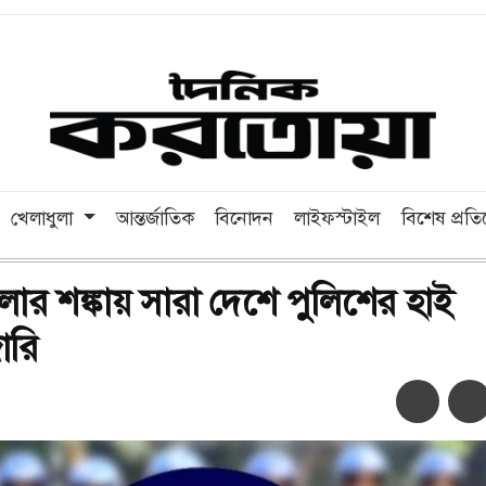
খেলাধুলা
আন্তর্জাতিক
বিনোদন
লাইফস্টাইল
বিশেষ প্রত
লার শঙ্কায় সারা দেশে পুলিশের হাই
জারি
অ-
অ+