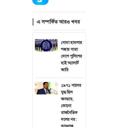
এ সম্পর্কিত আরও খবর
প্রধান উপদেষ্টা অ
চিন্তার স্বাধীনতা,
বোমা হামলার
শঙ্কায় সারা
আজ বৃহস্পতিবার
দেশে পুলিশের
শতবর্ষ উদযাপন 
হাই অ্যালার্ট
বিশ্ববিদ্যালয়ের পদ
জারি
সায়েন্সেস, ঢাবি
১৯৭১ সালের
১৯২৪ সাল অনেক প
যুদ্ধ ছিল
হয়েছে? পদার্থবিদ
জনতার,
করে সৃষ্ট বোস-আ
কোনো
সালে। এ নিয়ে গ
রাজনৈতিক
দলের নয় :
তিনি বলেন, শুনে
ভারপ্রাপ্ত