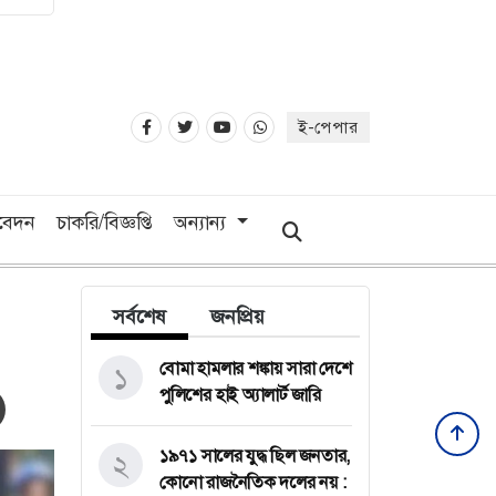
ই-পেপার
িবেদন
চাকরি/বিজ্ঞপ্তি
অন্যান্য
সর্বশেষ
জনপ্রিয়
বোমা হামলার শঙ্কায় সারা দেশে
১
পুলিশের হাই অ্যালার্ট জারি
১৯৭১ সালের যুদ্ধ ছিল জনতার,
২
কোনো রাজনৈতিক দলের নয় :