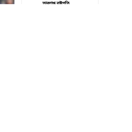
ভারপ্রাপ্ত রাষ্ট্রপতি
নেত্রকোণায় বড়বাজারে ভয়াবহ
৩
আগুন, নিয়ন্ত্রণে ফায়ার
সার্ভিসের ৭ ইউনিট
গুলশানে আওয়ামী লীগ
৪
নেতাকর্মীদের গোপন বৈঠক,
সর্বশেষ সব খবর
গ্রেফতার ৬
পাবনার চাটমোহরে আমন
৫
রোপণে ব্যস্ত চাষিরা
নানা সমস্যায় জর্জরিত
৬
রাণীনগরের বৃহত্তম চকাদিন
মাদ্রাসা-এতিমখানা