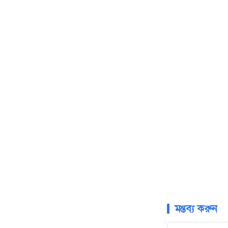
সংস্কার করতে, এর
সবার কাছ থেকে 
যেমন আস্থা বসু
মন্তব্য করুন