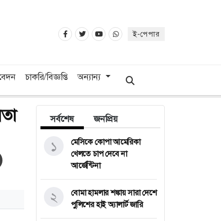
ই-পেপার
িবেদন
চাকরি/বিজ্ঞপ্তি
অন্যান্য
নতা
সর্বশেষ
জনপ্রিয়
মেসিকে কোপা আমেরিকা
১
খেলতে চাপ দেবে না
আর্জেন্টিনা
বোমা হামলার শঙ্কায় সারা দেশে
২
পুলিশের হাই অ্যালার্ট জারি