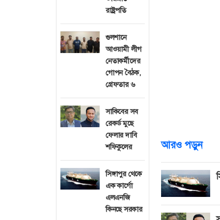
কোয়ান্টাম থিওরির
রাষ্ট্রপতি
তার মাথায় এসেছিল
কোন জার্নাল ছাপ
গুলশানে
আওয়ামী লীগ
দুনিয়ায় সব থেকে 
নেতাকর্মীদের
নিয়ে তার ছোট্ট প
গোপন বৈঠক,
হলেও, আপনার ভা
গ্রেফতার ৬
আবিষ্কার নয়। এ
জার্মান ভাষায় অন
সাকিবের সব
রেকর্ড মুছে
আইনস্টাইন থিওর
ফেলার দাবি
আরও পড়ুন
শফিকুলের
সিঙ্গাপুর থেকে
স
এক কার্গো
এলএনজি
কিনছে সরকার
স